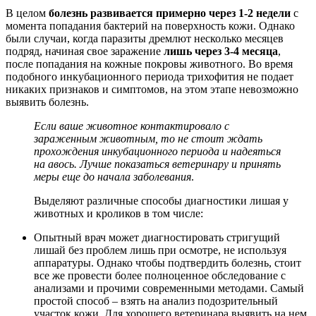
В целом
болезнь развивается примерно через 1-2 недели
с
момента попадания бактерий на поверхность кожи. Однако
были случаи, когда паразиты дремлют несколько месяцев
подряд, начиная свое заражение
лишь через 3-4 месяца
,
после попадания на кожные покровы животного. Во время
подобного инкубационного периода трихофития не подает
никаких признаков и симптомов, на этом этапе невозможно
выявить болезнь.
Если ваше животное контактировало с
зараженным животным, то не стоит ждать
прохождения инкубационного периода и надеяться
на авось. Лучше показаться ветеринару и принять
меры еще до начала заболевания
.
Выделяют различные способы диагностики лишая у
животных и кроликов в том числе:
Опытный врач может диагностировать стригущий
лишай без проблем лишь при осмотре, не используя
аппаратуры. Однако чтобы подтвердить болезнь, стоит
все же провести более полноценное обследование с
анализами и прочими современными методами. Самый
простой способ – взять на анализ подозрительный
участок кожи. Для хорошего ветеринара выявить на нем