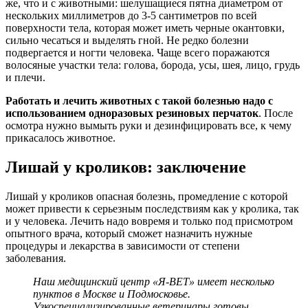
же, что и с животными: шелушащиеся пятна диаметром от
нескольких миллиметров до 3-5 сантиметров по всей
поверхности тела, которая может иметь черные окантовки,
сильно чесаться и выделять гной. Не редко болезни
подвергается и ногти человека. Чаще всего поражаются
волосяные участки тела: голова, борода, усы, шея, лицо, грудь
и плечи.
Работать и лечить животных с такой болезнью надо с
использованием одноразовых резиновых перчаток
. После
осмотра нужно вымыть руки и дезинфицировать все, к чему
прикасалось животное.
Лишай у кроликов: заключение
Лишай у кроликов опасная болезнь, промедление с которой
может привести к серьезным последствиям как у кролика, так
и у человека. Лечить надо вовремя и только под присмотром
опытного врача, который сможет назначить нужные
процедуры и лекарства в зависимости от степени
заболевания.
Наш медицинский центр «Я-ВЕТ» имеет несколько
пунктов в Москве и Подмосковье.
Узкоспециализированные ветеринары готовы