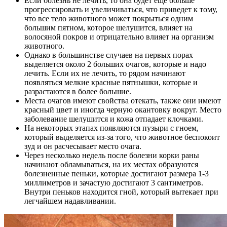
Если болезнь не лечить, то она будет еще больше
прогрессировать и увеличиваться, что приведет к тому,
что все тело животного может покрыться одним
большим пятном, которое шелушится, влияет на
волосяной покров и отрицательно влияет на организм
животного.
Однако в большинстве случаев на первых порах
выделяется около 2 больших очагов, которые и надо
лечить. Если их не лечить, то рядом начинают
появляться мелкие красные пятнышки, которые и
разрастаются в более большие.
Места очагов имеют свойства отекать, также они имеют
красный цвет и иногда черную окантовку вокруг. Место
заболевание шелушится и кожа отпадает клочками.
На некоторых этапах появляются пузыри с гноем,
который выделяется из-за того, что животное беспокоит
зуд и он расчесывает место очага.
Через несколько недель после болезни корки раны
начинают обламываться, на их местах образуются
болезненные пеньки, которые достигают размера 1-3
миллиметров и зачастую достигают 3 сантиметров.
Внутри пеньков находится гной, который вытекает при
легчайшем надавливании.