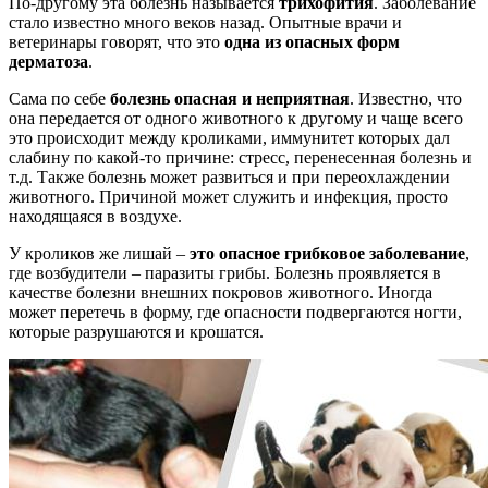
По-другому эта болезнь называется
трихофития
. Заболевание
стало известно много веков назад. Опытные врачи и
ветеринары говорят, что это
одна из опасных форм
дерматоза
.
Сама по себе
болезнь опасная и неприятная
. Известно, что
она передается от одного животного к другому и чаще всего
это происходит между кроликами, иммунитет которых дал
слабину по какой-то причине: стресс, перенесенная болезнь и
т.д. Также болезнь может развиться и при переохлаждении
животного. Причиной может служить и инфекция, просто
находящаяся в воздухе.
У кроликов же лишай –
это опасное грибковое заболевание
,
где возбудители – паразиты грибы. Болезнь проявляется в
качестве болезни внешних покровов животного. Иногда
может перетечь в форму, где опасности подвергаются ногти,
которые разрушаются и крошатся.