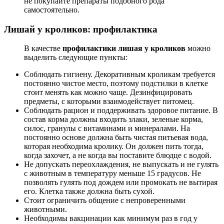
не покупайте препараты подобного рода
самостоятельно.
Лишай у кроликов: профилактика
В качестве
профилактики лишая у кроликов
можно
выделить следующие пункты:
Соблюдать гигиену. Декоративным кроликам требуется
постоянно чистое место, поэтому подстилки в клетке
стоит менять как можно чаще. Дезинфицировать
предметы, с которыми взаимодействует питомец.
Соблюдать рацион и поддерживать здоровое питание. В
состав корма должны входить злаки, зеленые корма,
силос, гранулы с витаминами и минералами. На
постоянно основе должна быть чистая питьевая вода,
которая необходима кролику. Он должен пить тогда,
когда захочет, а не когда вы поставите блюдце с водой.
Не допускать переохлаждения, не выпускать и не гулять
с животным в температуру меньше 15 градусов. Не
позволять гулять под дождем или промокать не вытирая
его. Клетка также должна быть сухой.
Стоит ограничить общение с непроверенными
животными.
Необходимы вакцинации как минимум раз в год у