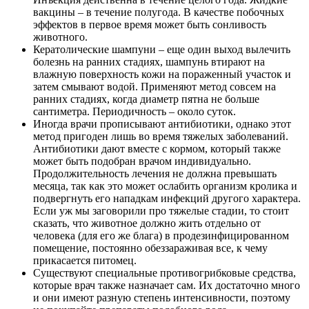
вакцины – в течение полугода. В качестве побочных
эффектов в первое время может быть сонливость
животного.
Кератолические шампуни – еще один выход вылечить
болезнь на ранних стадиях, шампунь втирают на
влажную поверхность кожи на пораженный участок и
затем смывают водой. Применяют метод совсем на
ранних стадиях, когда диаметр пятна не больше
сантиметра. Периодичность – около суток.
Иногда врачи прописывают антибиотики, однако этот
метод пригоден лишь во время тяжелых заболеваний.
Антибиотики дают вместе с кормом, который также
может быть подобран врачом индивидуально.
Продолжительность лечения не должна превышать
месяца, так как это может ослабить организм кролика и
подвергнуть его нападкам инфекций другого характера.
Если уж мы заговорили про тяжелые стадии, то стоит
сказать, что животное должно жить отдельно от
человека (для его же блага) в продезинфицированном
помещение, постоянно обеззараживая все, к чему
прикасается питомец.
Существуют специальные противогрибковые средства,
которые врач также назначает сам. Их достаточно много
и они имеют разную степень интенсивности, поэтому