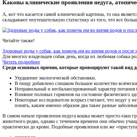
Каковы клинические проявления недуга, атопич
А, вот что касается самой клинической картины, то она являе
складывают неутешительную статистику из того, что все больш
Читайте также!
Здоровые роды у собак, как помочь им во время родов и после 
Для многих владельцев собак день, когда их любимая собака ро
Читать подробнее
Среди основных причин, которые провоцируют такой вид 
Ухудшение экологической обстановки.
В пищу добавлено слишком большое количество всячески
Неправильный и несбалансированный характер питания 
Влияние половых гормонов на состояние физического здо
Некоторые исследователи всерьез считают, что недуг у н
понять, каким именно образом два такие разные заболеван
В самом начале проявления недуга кошка может просто-таки гр
животного редко, однако с течением времени они обычно учаща
практически до крови. Подобные проявления или же «приступы