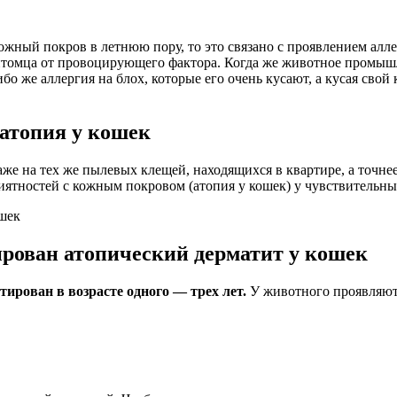
ожный покров в летнюю пору, то это связано с проявлением аллер
питомца от провоцирующего фактора. Когда же животное промышл
о же аллергия на блох, которые его очень кусают, а кусая свой 
атопия у кошек
е на тех же пылевых клещей, находящихся в квартире, а точнее 
иятностей с кожным покровом (атопия у кошек) у чувствительн
ирован атопический дерматит у кошек
ирован в возрасте одного — трех лет.
У животного проявляютс