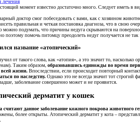
ы лечения
оящий момент известно достаточно много. Следует иметь в виду
арный доктор смог побеседовать с вами, как с хозяином животно
исеть правильная и четкая постановка диагноза, что в свою оче
о можно подумать, что причины недуга скрываются на поверхност
о поэтому помочь питомцу преодолеть недуг получается не так п
ился название «атопический»
учил от такого слова, как «атопия», а это значит то, насколько
енам). Таким образом,
образовавшись единожды во время пер
 всей жизни.
Впоследствии, если происходит повторный контакт
ться по наследству.
Однако это не всегда значит тот строгий ф
ладше, заболевание совершенно может и не проявится.
пический дерматит у кошек
а считают данное заболевание кожного покрова животного г
жены, более открыты. Атопический дерматит у кота – представл
.