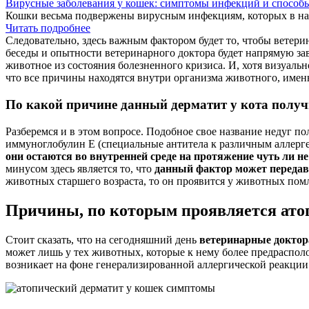
Вирусные заболевания у кошек: симптомы инфекций и способ
Кошки весьма подвержены вирусным инфекциям, которых в наст
Читать подробнее
Следовательно, здесь важным фактором будет то, чтобы ветерин
беседы и опытности ветеринарного доктора будет напрямую зав
животное из состояния болезненного кризиса. И, хотя визуальн
что все причины находятся внутри организма животного, именн
По какой причине данный дерматит у кота получ
Разберемся и в этом вопросе. Подобное свое название недуг пол
иммуноглобулин Е (специальные антитела к различным аллерг
они остаются во внутренней среде на протяжение чуть ли не
минусом здесь является то, что
данный фактор может передава
животных старшего возраста, то он проявится у животных пом
Причины, по которым проявляется ато
Стоит сказать, что на сегодняшний день
ветеринарные доктор
может лишь у тех животных, которые к нему более предрасполо
возникает на фоне генерализированной аллергической реакции