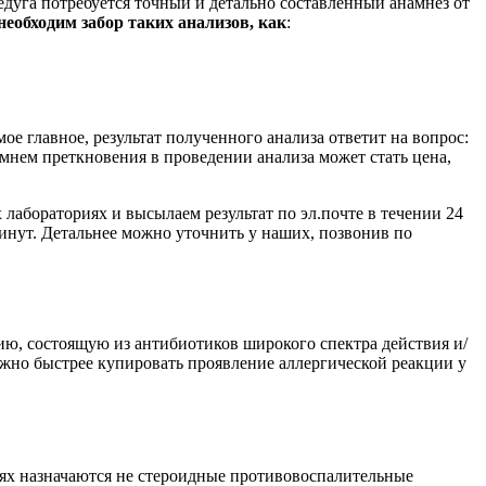
недуга потребуется точный и детально составленный анамнез от
необходим забор таких анализов, как
:
ое главное, результат полученного анализа ответит на вопрос:
мнем преткновения в проведении анализа может стать цена,
абораториях и высылаем результат по эл.почте в течении 24
 минут. Детальнее можно уточнить у наших, позвонив по
ию, состоящую из антибиотиков широкого спектра действия и/
ожно быстрее купировать проявление аллергической реакции у
чаях назначаются не стероидные противовоспалительные