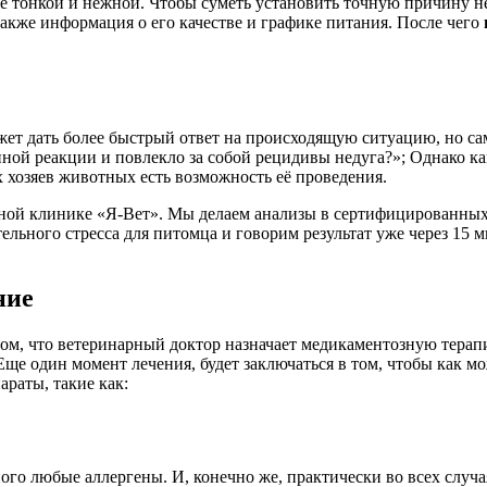
олее тонкой и нежной. Чтобы суметь установить точную причину 
также информация о его качестве и графике питания. После чего
жет дать более быстрый ответ на происходящую ситуацию, но сам
ной реакции и повлекло за собой рецидивы недуга?»; Однако ка
х хозяев животных есть возможность её проведения.
ой клинике «Я-Вет». Мы делаем анализы в сертифицированных л
тельного стресса для питомца и говорим результат уже через 15
ние
том, что ветеринарный доктор назначает медикаментозную терап
ще один момент лечения, будет заключаться в том, чтобы как м
раты, такие как:
ного любые аллергены. И, конечно же, практически во всех слу