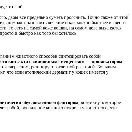
, что люб...
го, дабы все предельно суметь прояснить. Точно также от этой
редь поможет назначить лечение и как можно быстрее вывести
и, то есть на самой коже кошки, на самом деле выясняется,
росто и быстро как того бы хотелось.
 организм животного способен синтезировать собой
вого контакта с «виновным» веществом — провокатором
 с аллергеном, резонируют ответной реакцией. Большим
акт, что если атопический дерматит у кошек имеется у
енетически обусловленным фактором
, возникнуть которое
яет собой, воспаление кожного покрова у животного, что