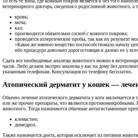
То есть те зоны, где кожный покров является и без того наиб
ветеринарного доктора, сведения о родословной животного, а 
кровь;
моча;
кал;
производится обязательно соскоб с кожного покрова;
проводятся аллергические пробы, так как их результат мо
«Какое же именно вещество поспособствовало началу цеп
ибо процедура довольно дорогостоящая и далеко не у все
Сдать все необходимые анализы животного можно в ветеринарн
часов. Либо делаем экспрес анализы у вас на дому без дополни
указанным телефонам. Консультация по телефону бесплатно.
Атопический дерматит у кошек — лече
Обычно лечение атопического дерматита у кота заключается в 
или же прочие препараты, что являются противомикробными. Е
животного. Тогда назначаются обычные антигистаминные препа
клемастин;
димедрол.
Также назначается диета, которая исключает из питания живот