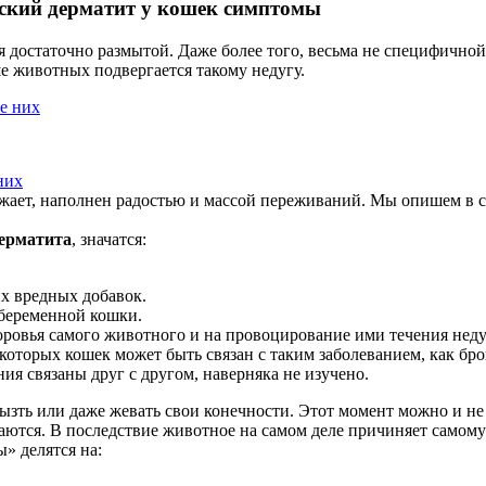
еский дерматит у кошек симптомы
тся достаточно размытой. Даже более того, весьма не специфичн
е животных подвергается такому недугу.
них
жает, наполнен радостью и массой переживаний. Мы опишем в ста
дерматита
, значатся:
х вредных добавок.
беременной кошки.
ровья самого животного и на провоцирование ими течения неду
екоторых кошек может быть связан с таким заболеванием, как бро
ия связаны друг с другом, наверняка не изучено.
ызть или даже жевать свои конечности. Этот момент можно и не
ются. В последствие животное на самом деле причиняет самому 
» делятся на: