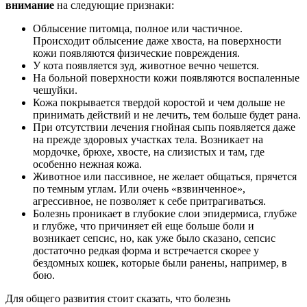
внимание
на следующие признаки:
Облысение питомца, полное или частичное.
Происходит облысение даже хвоста, на поверхности
кожи появляются физические повреждения.
У кота появляется зуд, животное вечно чешется.
На больной поверхности кожи появляются воспаленные
чешуйки.
Кожа покрывается твердой коростой и чем дольше не
принимать действий и не лечить, тем больше будет рана.
При отсутствии лечения гнойная сыпь появляется даже
на прежде здоровых участках тела. Возникает на
мордочке, брюхе, хвосте, на слизистых и там, где
особенно нежная кожа.
Животное или пассивное, не желает общаться, прячется
по темным углам. Или очень «взвинченное»,
агрессивное, не позволяет к себе притрагиваться.
Болезнь проникает в глубокие слои эпидермиса, глубже
и глубже, что причиняет ей еще больше боли и
возникает сепсис, но, как уже было сказано, сепсис
достаточно редкая форма и встречается скорее у
бездомных кошек, которые были ранены, например, в
бою.
Для общего развития стоит сказать, что болезнь