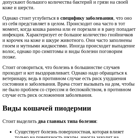
допускают большого количества бактерий и грязи на своей
коже и шерсти.
Однако стоит углубиться в
специфику заболевания
, что оно
из себя представляет в целом. Происходит она часто в тот
момент, когда кошка ранена или ее порезали и в рану попадает
инфекция. Характеризует ее большое количество гнойничков
и корочек на коже и шкуре животного. Они часто заполнены
гноем и мутными жидкостями. Иногда происходит выпадение
волос, однако про симптомы и виды болезни поговорим
позже.
Стоит оговориться, что болезнь в большинстве случаев
проходит и кот выздоравливает. Однако надо обращаться к
ветеринару, ведь в противном случае есть риск ухудшения
состояния и заболевания. Врача стоит вызывать на дом, чтобы
не было проблем со стрессом и беспокойством, в противном
случае есть риск осложнения заболевания.
Виды кошачей пиодермии
Стоит выделить
два главных типа болезни
:
Существует болезнь поверхностная, которая влияет
только на поверхность шкуры, иногда заходит на