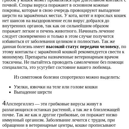
почвой. Споры вируса поражают в основном кожные
покровы, которые в свою очередь провоцируют выпадение
шерсти на заражённых местах. У кота, котят и взрослых кошек
нет шансов на выздоровление если вирус добрался до
внутренних органов, так как он сильнейшим образом
поражает легкие и печень животного. Начинать лечение
следует своевременно и только в этом случае получится
избавиться от заболевания целиком и полностью. Так же
данная болезнь имеет
высокий статус передачи человеку
, по
этому контакты с заражённой кошкой рекомендуется свести к
минимуму. Препараты назначенные ветеринарным врачом
токсичны. Не пытайтесь проводить самолечение без помощи
специалиста, это усугубит состояние вашего любимца.
Из симптомов болезни споротрихоз можно выделить:
Узелки, язвочки на теле или голове кошки
Выпадение шерсти
4
Апспергиллез — эти грибковые вирусы живут в
разлагающихся останках растений, а так же в близлежащей
почве. Так же как и другие грибковые, он поражает низко
иммунный организм. Заболевание лечится с трудом, при
обращении в ветеринарные центры, кошке прописывают