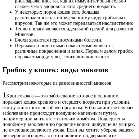
риск заражению, так как их иммунитет значительно
слабее, чем у здорового кота среднего возраста.
У некоторых пород кошек есть большая
расположенность к определенному виду грибковых
вирусов. Так же это может передаваться наследственно.
Тепло и влага являются идеальной средой для развития
Микозов.
Блохи являются переносчиками болезни.
Первыми и понятными симптомами являются
различные покраснения и запах. Первым делом грибок
поражает морду, уши, гениталии животного.
Грибок у кошек: виды микозов
Рассмотрим некоторые из разновидностей микозов.
1
Криптококоз — это заболевание которое в основном
поражает кошек среднего и старшего возраста при условии,
если у животного ослаблен организм. В большинстве случаев
заболевание происходит воздушно-капельным путём,
например при контакте с птичьим помётом. Подвержены
подобному заболеванию бродячие кошки живущие на улицах,
не имеющие должного ухода. Если вы хотите уберечь вашего
четвероногого друга от этой болезни поддерживайте