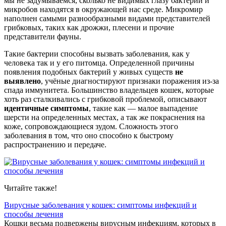
мы не задумываемся, сколько не видимых глазу бактерий и
микробов находятся в окружающей нас среде.
Микромир
наполнен самыми разнообразными видами представителей
грибковых, таких как дрожжи, плесени и прочие
представители фауны.
Такие бактерии способны вызвать заболевания, как у
человека так и у его питомца. Определенной причины
появления подобных бактерий у живых существ
не
выявлено
, учёные диагностируют признаки поражения из-за
спада иммунитета. Большинство владельцев кошек, которые
хоть раз сталкивались с грибковой проблемой, описывают
идентичные симптомы
, такие как — малое выпадение
шерсти на определенных местах, а так же покраснения на
коже, сопровождающиеся зудом. Сложность этого
заболевания в том, что оно способно к быстрому
распространению и передаче.
Читайте также!
Вирусные заболевания у кошек: симптомы инфекций и
способы лечения
Кошки весьма подвержены вирусным инфекциям, которых в