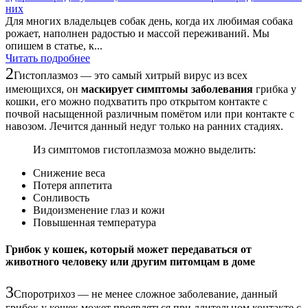
них
Для многих владельцев собак день, когда их любимая собака
рожает, наполнен радостью и массой переживаний. Мы
опишем в статье, к...
Читать подробнее
2
Гистоплазмоз — это самый хитрый вирус из всех
имеющихся, он
маскирует симптомы заболевания
грибка у
кошки, его можно подхватить про открытом контакте с
почвой насыщенной различным помётом или при контакте с
навозом. Лечится данный недуг только на ранних стадиях.
Из симптомов гистоплазмоза можно выделить:
Снижение веса
Потеря аппетита
Сонливость
Видоизменение глаз и кожи
Повышенная температура
Грибок у кошек, который может передаваться от
животного человеку или другим питомцам в доме
3
Споротрихоз — не менее сложное заболевание, данный
грибок у кошек может проявляться при длительном контакте с