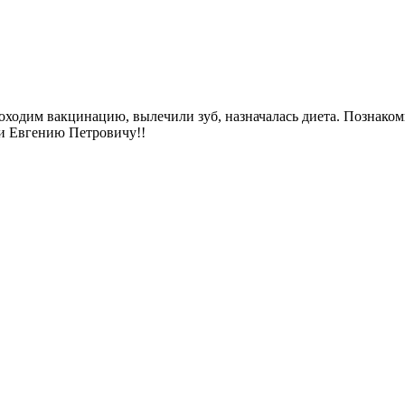
ходим вакцинацию, вылечили зуб, назначалась диета. Познакоми
 и Евгению Петровичу!!