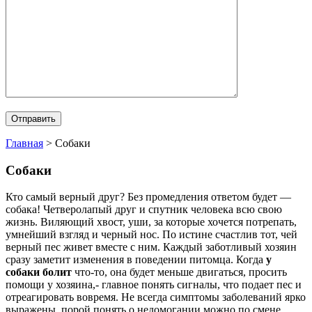
Главная
>
Собаки
Собаки
Кто самый верный друг? Без промедления ответом будет —
собака! Четверолапый друг и спутник человека всю свою
жизнь. Виляющий хвост, уши, за которые хочется потрепать,
умнейший взгляд и черный нос. По истине счастлив тот, чей
верный пес живет вместе с ним. Каждый заботливый хозяин
сразу заметит изменения в поведении питомца. Когда
у
собаки болит
что-то, она будет меньше двигаться, просить
помощи у хозяина,- главное понять сигналы, что подает пес и
отреагировать вовремя. Не всегда симптомы заболеваний ярко
выражены, порой понять о недомогании можно по смене