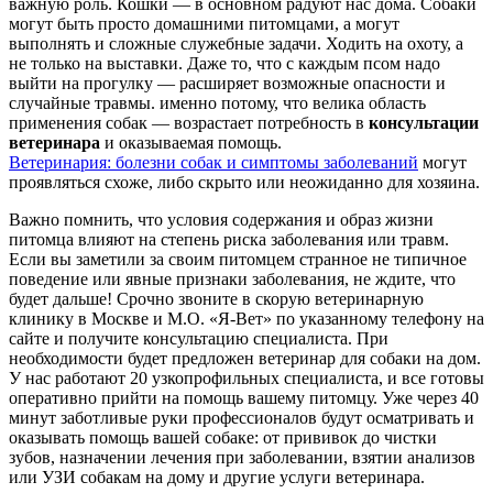
важную роль. Кошки — в основном радуют нас дома. Собаки
могут быть просто домашними питомцами, а могут
выполнять и сложные служебные задачи. Ходить на охоту, а
не только на выставки. Даже то, что с каждым псом надо
выйти на прогулку — расширяет возможные опасности и
случайные травмы. именно потому, что велика область
применения собак — возрастает потребность в
консультации
ветеринара
и оказываемая помощь.
Ветеринария: болезни собак и симптомы заболеваний
могут
проявляться схоже, либо скрыто или неожиданно для хозяина.
Важно помнить, что условия содержания и образ жизни
питомца влияют на степень риска заболевания или травм.
Если вы заметили за своим питомцем странное не типичное
поведение или явные признаки заболевания, не ждите, что
будет дальше! Срочно звоните в скорую ветеринарную
клинику в Москве и М.О. «Я-Вет» по указанному телефону на
сайте и получите консультацию специалиста. При
необходимости будет предложен ветеринар для собаки на дом.
У нас работают 20 узкопрофильных специалиста, и все готовы
оперативно прийти на помощь вашему питомцу. Уже через 40
минут заботливые руки профессионалов будут осматривать и
оказывать помощь вашей собаке: от прививок до чистки
зубов, назначении лечения при заболевании, взятии анализов
или УЗИ собакам на дому и другие услуги ветеринара.