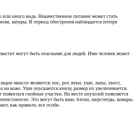
о или иного вида. Некачественное питание может стать
изм, запоры. В период обострения наблюдается потеря
 мастит могут быть опасными для людей. Ими человек может
ии миксот являются: нос, рот, веки, уши, лапы, хвост,
а на коже. Уши опускаются книзу, размер их увеличивается.
 появиться гнойные участки. На месте опухолей появляется
ленистоногие. Это могут быть вши, блохи, шерстееды, комары.
ют, как правило, все особи.