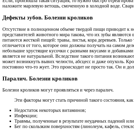
Если, произошла такая ситуация, то нужно быстро отреагиров
наложите марлевую ветошь, смоченную в холодной воде. Свари
Дефекты зубов. Болезни кроликов
Отсутствие в полноценном объеме твердой пищи приводит к не
представителей животного мира такова, что их зубы являются о
питаются жесткой пищей: травы, листья, кора деревьев. Толь
отличается от того, которое они должны получать на самом де
небольшие хрустящие кусочки с разными вкусами и добавками 
является не натуральной. Вследствие такого питания возникаю
может возникнуть вывих челюсти, абсцесс и даже опухоль. Кр
постоянно что-то жует. Это происходит не просто так. Он и д
Паралич. Болезни кроликов
Болезни кроликов могут проявляться и через паралич.
Эти факторы могут стать причиной такого состояния, как
Недостаток некоторых витаминов;
Инфекции;
Травмы, полученные в результате неудачных падений или
Бег по скользким поверхностям (линолеум, кафель, стекло