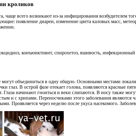
зни кроликов
а, чаще всего возникают из-за инфицирования возбудителем тог
щие: появление диареи, изменение цвета каловых масс, метеор
ижении.
 кокцидиоз, конъюнктивит, спирохетоз, вшивость, инфекционный
могут объединиться в одну общую. Основными местами локализац
и глаз. В острой фазе отекает голова, появляются красные пятн
Глаза начинают гноиться и веки слипаются. В носу также могут
стым и с хрипами. Переносчиками этого заболевания являются ч
ми. Проявляется через неделю после укуса насекомого. Заболева