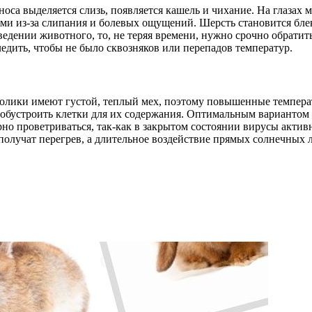
носа выделяется слизь, появляется кашель и чихание. На глазах
и из-за слипания и болевых ощущений. Шерсть становится блекл
оведении животного, то, не теряя времени, нужно срочно обрати
ледить, чтобы не было сквозняков или перепадов температур.
Кролики имеют густой, теплый мех, поэтому повышенные темпер
обустроить клетки для их содержания. Оптимальным вариантом 
но проветриваться, так-как в закрытом состоянии вирусы актив
получат перегрев, а длительное воздействие прямых солнечных л