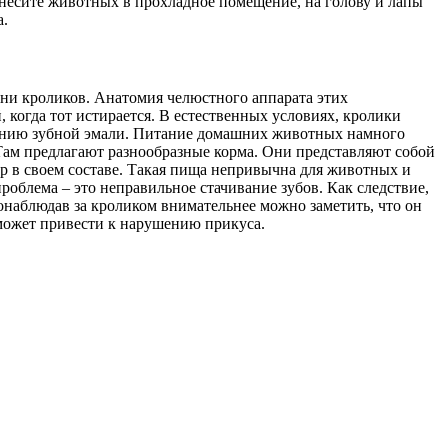
тнесите животных в прохладное помещение, на голову и лапы
а.
зни кроликов. Анатомия челюстного аппарата этих
, когда тот истирается. В естественных условиях, кролики
иванию зубной эмали. Питание домашних животных намного
 Там предлагают разнообразные корма. Они представляют собой
р в своем составе. Такая пища непривычна для животных и
облема – это неправильное стачивание зубов. Как следствие,
онаблюдав за кроликом внимательнее можно заметить, что он
ы может привести к нарушению прикуса.