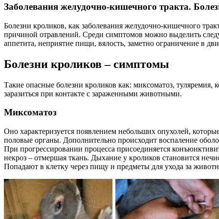
Заболевания желудочно-кишечного тракта. Боле
Болезни кроликов, как заболевания желудочно-кишечного тракт
причиной отравлений. Среди симптомов можно выделить следую
аппетита, неприятие пищи, вялость, заметно ограничение в дв
Болезни кроликов – симптомы
Такие опасные болезни кроликов как: миксоматоз, туляремия,
заразиться при контакте с зараженными животными.
Миксоматоз
Оно характеризуется появлением небольших опухолей, которые 
половые органы. Дополнительно происходит воспаление оболочк
При прогрессировании процесса присоединяется конъюнктивит. 
некроз – отмершая ткань. Дыхание у кроликов становится нечи
Попадают в клетку через пищу и предметы для ухода за животны