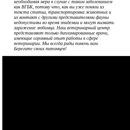
необходимая мера в случае с таким заболеванием
как ВГБК, потому что, как вы уже поняли из
текста статьи, транспортировка животных и
их контакт с другими представителями фауны
недопустимы во время эпидемии и могут вызвать
заражение любимца. Наш ветеринарный центр
представляют только дипломированные врачи,
имеющие огромный опыт работы в сфере
ветеринарии. Мы всегда рады помочь вам.
Берегите своих питомцев!