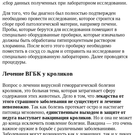
сбор данных полученных при лабораторном исследовании.
3
Для того, что бы диагноз был полностью подтвержден
необходимо провести исследование, которое строится на
сборе проб патологической материи, например печени.
Пробы, которые берутся для исследования помещают в
специально оборудованные пробирки, которые изначально
должны быть обработаны пятипроцентным раствором
хлорамина. После всего этого пробирку необходимо
поместить в сосуд со льдом и отправить на исследование в
специально оборудованную лабораторию. Далее проводятся
процедуры.
Лечение ВГБК у кроликов
Вопрос о лечении вирусной геморрагической болезни
кроликов, это больная тема, которая затрагивает сферу
содержания этих животных. Дело в том, что
лекарства от
этого страшного заболевания не существует и лечение
невозможно
. Так как болезнь протекает остро и настигает
питомца мгновенно,
единственным выходом в защите от
недуга выступает вакцинация кроликов
. Но и она не может
до конца исключить появление болезни. Вакцина — это очень
важное оружие в борьбе с различными заболеваниями.
Заболевания могут возникнуть как у домашних, так и у диких