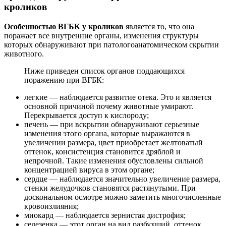
кроликов
Особенностью ВГБК у кроликов
является то, что она
поражает все внутренние органы, изменения структуры
которых обнаруживают при патологоанатомическом скрытии
животного.
Ниже приведен список органов поддающихся
поражению при ВГБК:
легкие — наблюдается развитие отека. Это и является
основной причиной почему животные умирают.
Перекрывается доступ к кислороду;
печень — при вскрытии обнаруживают серьезные
изменения этого органа, которые выражаются в
увеличении размера, цвет приобретает желтоватый
оттенок, консистенция становится дряблой и
непрочной. Такие изменения обусловлены сильной
концентрацией вируса в этом органе;
сердце — наблюдается значительно увеличение размера,
стенки желудочков становятся растянутыми. При
доскональном осмотре можно заметить многочисленные
кровоизлияния;
миокард — наблюдается зернистая дистрофия;
селезенка — этот орган на вид разбухший, оттенок