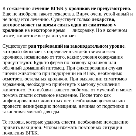
К сожалению
лечение ВГБК у кроликов не предусмотрено
.
Еще не изобрели такого лекарства. Вирус очень устойчивый и
не поддается лечению. Существует только
лекарство,
которое может на время снять один из симптомов у
кроликов
на некоторое время — лихорадку. Но в конечном
итоге, животное все равно умирает.
Существует
ряд требований на законодательном уровне
,
который обязывает к определенным действиям хозяев
кроликов, независимо от того, какие условия содержания
присутствуют. Будь то ферма по разводу кроликов или
обычный домашний питомец. При фиксировании случая
гибели животного при подозрении на ВГБК, необходимо
осмотреть остальных кроликов. При выявлении симптомов
заражения, необходимо прибегнуть к методу усыпления
животного. Это избавит вашего любимца от мучений и может
помочь спасти остальное население. После того как
инфицированных животных нет, необходимо досконально
провести дезинфекцию помещения, начиная от подстилки и
заканчивая миской для еды.
Те головы, которые удалось спасти, необходимо немедленно
привить вакциной. Чтобы избежать повторных ситуаций
появления ВГБК.