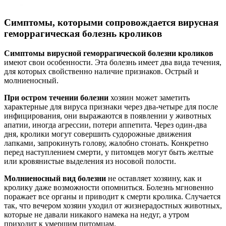
Симптомы, которыми сопровождается вирусная
геморрагическая болезнь кроликов
Симптомы вирусной геморрагической болезни кроликов
имеют свои особенности. Эта болезнь имеет два вида течения,
для которых свойственно наличие признаков. Острый и
молниеносный.
При остром течении болезни
хозяин может заметить
характерные для вируса признаки через два-четыре для после
инфицирования, они выражаются в появлении у животных
апатии, иногда агрессии, потери аппетита. Через один-два
дня, кролики могут совершить судорожные движения
лапками, запрокинуть голову, жалобно стонать. Конкретно
перед наступлением смерти, у питомцев могут быть желтые
или кровянистые выделения из носовой полости.
Молниеносный вид болезни
не оставляет хозяину, как и
кролику даже возможности опомниться. Болезнь мгновенно
поражает все органы и приводит к смерти кролика. Случается
так, что вечером хозяин уходил от жизнерадостных животных,
которые не давали никакого намека на недуг, а утром
приходит к умершим питомцам.