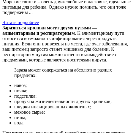
Морские свинки – очень дружелюбные и ласковые, идеальные
питомцы для ребенка. Однако нужно помнить, что они тоже
подвержены ...
Читать подробнее
Заразиться кролики могут двумя путями —
алиментарным и респираторным
. К алиментарному пути
относится возможность инфицирования через продукты
питания. Если они привезены из места, где очаг заболевания,
ваш питомец запросто станет мишенью для болезни. К
респираторным путям можно отнести взаимодействие с
предметами, которые являются носителями вируса.
Зараза может содержаться на абсолютно разных
предметах:
навоз;
почва;
подстилка;
продукты жизнедеятельности других кроликов;
шкурки инфицированных животных;
меховое сырье;
пища;
вода.
Несмотря на то, что основной массой зараженных являются