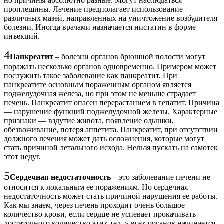
но причины абсолютно разные. Могут наблюдаться
проплешины. Лечение предполагает использование
различных мазей, направленных на уничтожение возбудителя
болезни. Иногда врачами назначается нистатин в форме
инъекций.
4
Панкреатит
– болезни органов брюшной полости могут
поражать несколько органов одновременно. Примером может
послужить такое заболевание как панкреатит. При
панкреатите основным пораженным органом является
поджелудочная железа, но при этом не меньше страдает
печень. Панкреатит опасен перерастанием в гепатит. Причина
— нарушение функций поджелудочной железы. Характерные
признаки — вздутие живота, появление одышки,
обезвоживание, потеря аппетита. Панкреатит, при отсутствии
должного лечения может дать осложнения, которые могут
стать причиной летального исхода. Нельзя пускать на самотек
этот недуг.
5
Сердечная недостаточность
– это заболевание печени не
относится к локальным ее поражениям. Но сердечная
недостаточность может стать причиной нарушения ее работы.
Как мы знаем, через печень проходит очень большое
количество крови, если сердце не успевает прокачивать
достаточного количество этих тел, у всех органов начинается