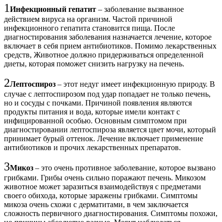
1
Инфекционный гепатит
– заболевание вызванное
действием вируса на организм. Частой причиной
инфекционного гепатита становится пища. После
диагностирования заболевания назначается лечение, которое
включает в себя прием антибиотиков. Помимо лекарственных
средств, Животное должно придерживаться определенной
диеты, которая поможет снизить нагрузку на печень.
2
Лептоспироз
– этот недуг имеет инфекционную природу. В
случае с лептоспирозом под удар попадает не только печень,
но и сосуды с почками. Причиной появления являются
продукты питания и вода, которые имели контакт с
инфицированной особью. Основным симптомом при
диагностировании лептоспироза является цвет мочи, который
принимает бурый оттенок. Лечение включает применение
антибиотиков и прочих лекарственных препаратов.
3
Микоз
– это очень противное заболевание, которое вызвано
грибками. Грибы очень сильно поражают печень. Микозом
животное может заразиться взаимодействуя с предметами
своего обихода, которые заражены грибками. Симптомы
микоза очень схожи с дерматитами, в чем заключается
сложность первичного диагностирования. Симптомы похожи,