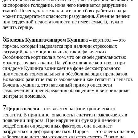
кислородное голодание, из-за чего начинается разрушение
тканей. Печень, так же как и все, при сбоях работы сердца
может подвергаться опасности разрушения. Лечение печени
при сердечной недостаточности не имеет смысла, нужно
лечить сердце.
6
Болезнь Кушинга
/
синдром Кушинга
– кортизол — это
гормон, который выделяется при наличии стрессовых
ситуаций, как эмоциональных, так и физических.
Особенность кортизола в том, что он своей деятельностью
может разрушать ткани. Пагубное влияние кортизола при
синдроме Кушинга возникает на фоне бесконтрольного
применения гормональных и обезболивающих препаратов.
Возможно развитие таких заболеваний как гепатит и гепатоз.
Болезнь кушинга, это наглядный пример опасности
самолечения и пренебрежения обращением в ветеринарные
центры за помощью.
7
Цирроз печени
– появляется на фоне хронического
гепатита. В принципе, опасность гепатита и заключается в
появлении цирроза. При нарушении функций печени и
воздействии определенных факторов, она начинает
разрушаться и деформироваться. Цирроз — это очень опасное,
заболевание исходом которого является смерть. Важно не