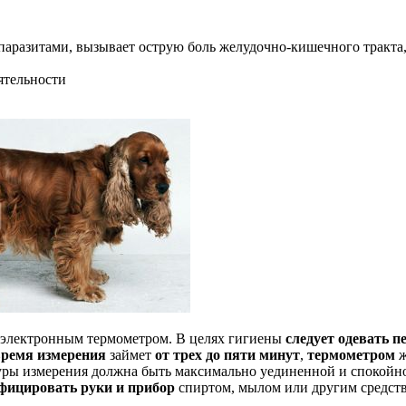
аразитами, вызывает острую боль желудочно-кишечного тракта, 
ятельности
электронным термометром. В целях гигиены
следует одевать п
время измерения
займет
от трех до пяти минут
,
термометром
уры измерения должна быть максимально уединенной и спокойной
фицировать руки и прибор
спиртом, мылом или другим средст