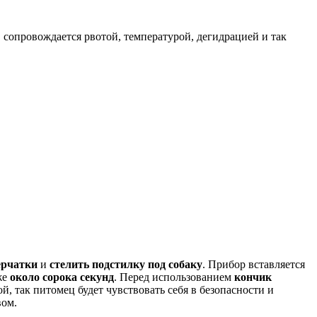
сопровождается рвотой, температурой, дегидрацией и так
ерчатки
и
стелить подстилку под собаку
. Прибор вставляется
же
около сорока секунд
. Перед использованием
кончик
, так питомец будет чувствовать себя в безопасности и
вом.