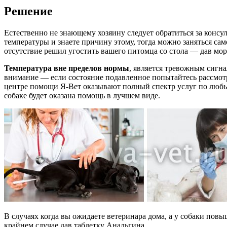
Решение
Естественно не знающему хозяину следует обратиться за консу
температуры и знаете причину этому, тогда можно заняться са
отсутствие решил угостить вашего питомца со стола — дав мор
Температура вне пределов нормы
, является тревожным сигна
внимание — если состояние подавленное попытайтесь рассмотр
центре помощи Я-Вет оказывают полный спектр услуг по любым
собаке будет оказана помощь в лучшем виде.
В случаях когда вы ожидаете ветеринара дома, а у собаки повы
крайнем случае дав таблетку Анальгина.