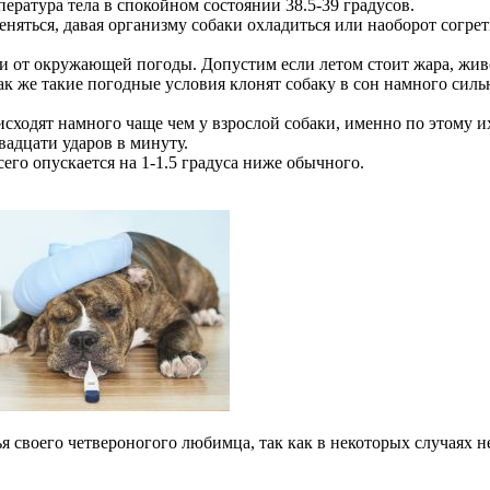
пература тела в спокойном состоянии 38.5-39 градусов.
няться, давая организму собаки охладиться или наоборот согре
и от окружающей погоды. Допустим если летом стоит жара, живо
к же такие погодные условия клонят собаку в сон намного силь
сходят намного чаще чем у взрослой собаки, именно по этому и
вадцати ударов в минуту.
его опускается на 1-1.5 градуса ниже обычного.
я своего четвероногого любимца, так как в некоторых случаях н