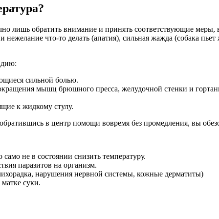
ература?
очно лишь обратить внимание и принять соответствующие меры, 
 и нежелание что-то делать (апатия), сильная жажда (собака пьет
адию:
щиеся сильной болью.
окращения мышц брюшного пресса, желудочной стенки и гортани
щие к жидкому стулу.
 обратившись в центр помощи вовремя без промедления, вы обез
 само не в состоянии снизить температуру.
твия паразитов на организм.
лихорадка, нарушения нервной системы, кожные дерматиты)
матке суки.