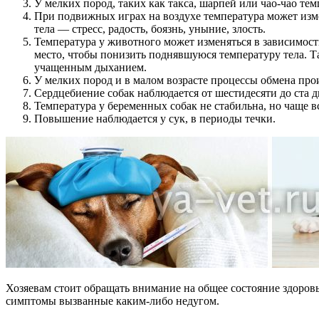
У мелких пород, таких как такса, шарпей или чао-чао тем
При подвижных играх на воздухе температура может изме
тела — стресс, радость, боязнь, уныние, злость.
Температура у животного может изменяться в зависимост
место, чтобы понизить поднявшуюся температуру тела. Та
учащенным дыханием.
У мелких пород и в малом возрасте процессы обмена прои
Сердцебиение собак наблюдается от шестидесяти до ста д
Температура у беременных собак не стабильна, но чаще вс
Повышение наблюдается у сук, в периоды течки.
Хозяевам стоит обращать внимание на общее состояние здоровь
симптомы вызванные каким-либо недугом.