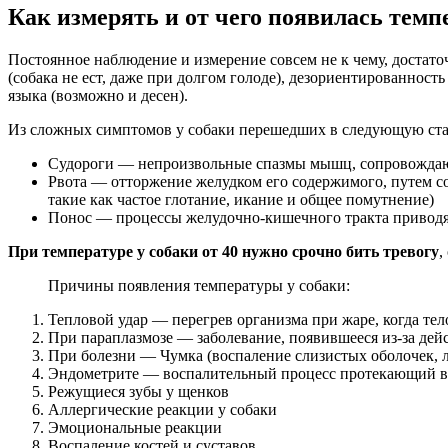
Как измерять и от чего появилась темп
Постоянное наблюдение и измерение совсем не к чему, достат
(собака не ест, даже при долгом голоде), дезориентированность
языка (возможно и десен).
Из сложных симптомов у собаки перешедших в следующую ст
Судороги — непроизвольные спазмы мышц, сопровождаю
Рвота — отторжение желудком его содержимого, путем с
такие как частое глотание, икание и общее помутнение)
Понос — процессы желудочно-кишечного тракта приводя
При температуре у собаки от 40 нужно срочно бить тревогу
,
Причины появления температуры у собаки:
Тепловой удар — перегрев организма при жаре, когда тело
При параплазмозе — заболевание, появившееся из-за дейс
При болезни — Чумка (воспаление слизистых оболочек, 
Эндометрите — воспалительный процесс протекающий в 
Режущиеся зубы у щенков
Аллергические реакции у собаки
Эмоциональные реакции
Воспаление костей и суставов