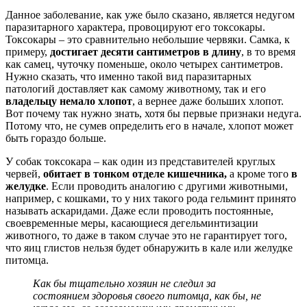
Данное заболевание, как уже было сказано, является недугом
паразитарного характера, провоцируют его токсокары.
Токсокары – это сравнительно небольшие червяки. Самка, к
примеру,
достигает десяти сантиметров в длину
, в то время
как самец, чуточку поменьше, около четырех сантиметров.
Нужно сказать, что именно такой вид паразитарных
патологий доставляет как самому животному, так и его
владельцу немало хлопот
, а вернее даже больших хлопот.
Вот почему так нужно знать, хотя бы первые признаки недуга.
Потому что, не сумев определить его в начале, хлопот может
быть гораздо больше.
У собак токсокара – как один из представителей круглых
червей,
обитает в тонком отделе кишечника,
а кроме того
в
желудке
. Если проводить аналогию с другими животными,
например, с кошками, то у них такого рода гельминт принято
называть аскаридами. Даже если проводить постоянные,
своевременные меры, касающиеся дегельминтизации
животного, то даже в таком случае это не гарантирует того,
что яиц глистов нельзя будет обнаружить в кале или желудке
питомца.
Как бы тщательно хозяин не следил за
состоянием здоровья своего питомца, как бы, не