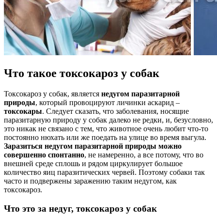
Что такое токсокароз у собак
Токсокароз у собак, является
недугом паразитарной
природы
, который провоцируют личинки аскарид –
токсокары
. Следует сказать, что заболевания, носящие
паразитарную природу у собак далеко не редки, и, безусловно,
это никак не связано с тем, что животное очень любит что-то
постоянно нюхать или же поедать на улице во время выгула.
Заразиться недугом паразитарной природы можно
совершенно спонтанно
, не намеренно, а все потому, что во
внешней среде сплошь и рядом циркулирует большое
количество яиц паразитических червей. Поэтому собаки так
часто и подвержены заражению таким недугом, как
токсокароз.
Что это за недуг, токсокароз у собак