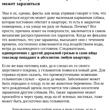
может заразиться
Увы и ах, однако, факты, как вещь упрямая говорят о том, что
заразиться недугом может даже маленькая карманная собака,
которая постоянно обитает в квартире, то есть в закрытом
помещении, а на улице ни разу не бывала. Почему? Все
просто, причина лежит на поверхности, заключается в самом
механизме распространения сих паразитов. Когда же фекалии
тех животных, что уже заражены, высыхают они с течением
времени, постепенно измельчаются под воздействием воды,
ветра до пылевидного состояния. Следовательно,
одновременно с другой дорожной грязью и сами яйца
токсокар попадают в абсолютно любую квартиру
.
Если же ваш питомец взял, да и слизал их со своего
шерстяного покрова, у гельминтов появился новый дом. Для
справки нужно сказать, что промежуточными хозяевами
гельминтам служат – крысы да мыши. Заболевание может
быть передано и плоду, если же животное беременно. После
чего рожденный щенок получается тем самым носителем
заражения другим собакам. Но, также заражение может
произойти и через траву, ведь на её зеленых листиках, тоже
может быть достаточно яиц гельминтов.
Заражение происходит чаще в том случае, если у