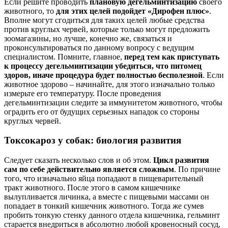
Если решите проводить
плановую дегельминтизацию
своего
животного, то
для этих целей подойдет «Дирофен плюс»
.
Вполне могут сгодиться для таких целей любые средства
против круглых червей, которые только могут предложить
зоомагазины, но лучше, конечно же, связаться и
проконсультироваться по данному вопросу с ведущим
специалистом. Помните, главное,
перед тем как приступать
к процессу дегельминтизации убедиться, что питомец
здоров, иначе процедура будет полностью бесполезной
. Если
животное здорово – начинайте, для этого изначально только
измерьте его температуру. После проведения
дегельминтизации следите за иммунитетом животного, чтобы
оградить его от будущих серьезных нападок со стороны
круглых червей.
Токсокароз у собак: биология развития
Следует сказать несколько слов и об этом.
Цикл развития
сам по себе действительно является сложным
. По причине
того, что изначально яйца попадают в пищеварительный
тракт животного. После этого в самом кишечнике
вылупливается личинка, а вместе с пищевыми массами он
попадает в тонкий кишечник животного. Тогда же сумев
пробить тонкую стенку данного отдела кишечника, гельминт
старается внедриться в абсолютно любой кровеносный сосуд,