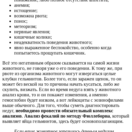
анемия;
истощение;
возможна рвота;
понос;
метеоризм;
нервные явления;
кишечные колики;
неадекватность поведения животного;
явно выраженное беспокойство, особенно когда
попытаетесь прощупать кишечник.
Всё это негативным образом сказывается на самой жизни
животного, не говоря уже о его поведении. К тому же, при
рвоте из организма животного могут извергаться целые
клубки гельминтов. Более того, если заражен щенок, то он
может без веской на то причины начать кусаться, либо же
скулить, визжать. Если во время недуга взять у животного
анализ крови, то и он покажет изменения, а именно
гемоглобин будет низким, а вот лейкоциты с эозинофилами
выше обычного. Для того, чтобы суметь диагностировать
недуг,
необходимо провести обязательный комплекс
анализов
.
Анализ фекалий по методу Фюллеборна
, который
выявляет яйца гельминтов, здесь будет основополагающим.
Если ваше животное заразилось данным недугом,