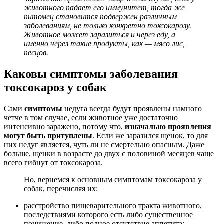
животного падает его иммунитет, тогда же
питомец становится подвержен различным
заболеваниям, не только конкретно токсокарозу.
Животное может заразиться и через еду, а
именно через такие продукты, как — мясо лис,
песцов.
Каковы симптомы заболевания
токсокароз у собак
Сами
симптомы
недуга всегда будут проявлены намного
четче в том случае, если животное уже достаточно
интенсивно заражено, потому что,
изначально проявления
могут быть притуплены
. Если же заразился щенок, то для
них недуг является, чуть ли не смертельно опасным. Даже
больше, щенки в возрасте до двух с половиной месяцев чаще
всего гибнут от токсокароза.
Но, вернемся к основным симптомам токсокароза у
собак, перечисляя их:
расстройство пищеварительного тракта животного,
последствиями которого есть либо существенное
понижение, либо полное отсутствие аппетита;