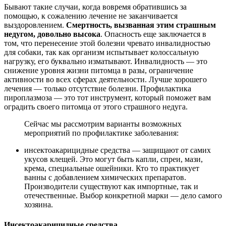
Бывают такие случаи, когда вовремя обратившись за
помощью, к сожалению лечение не заканчивается
выздоровлением.
Смертность, вызванная этим страшным
недугом, довольно высока
. Опасность еще заключается в
том, что перенесение этой болезни чревато инвалидностью
для собаки, так как организм испытывает колоссальную
нагрузку, его буквально изматывают. Инвалидность — это
снижение уровня жизни питомца в разы, ограничение
активности во всех сферах деятельности. Лучше хорошего
лечения — только отсутствие болезни. Профилактика
пироплазмоза — это тот инструмент, который поможет вам
оградить своего питомца от этого страшного недуга.
Сейчас мы рассмотрим варианты возможных
мероприятий по профилактике заболевания:
инсектоакарицидные средства — защищают от самих
укусов клещей. Это могут быть капли, спреи, мази,
крема, специальные ошейники. Кто то практикует
ванны с добавлением химических препаратов.
Производители существуют как импортные, так и
отечественные. Выбор конкретной марки — дело самого
хозяина.
Инсектоакарицидные средства