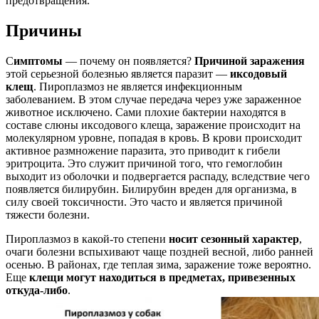
предотвращения.
Причины
С
имптомы
— почему он появляется?
Причиной заражения
этой серьезной болезнью является паразит —
иксодовый
клещ
. Пироплазмоз не является инфекционным
заболеванием. В этом случае передача через уже зараженное
животное исключено. Сами плохие бактерии находятся в
составе слюны иксодового клеща, заражение происходит на
молекулярном уровне, попадая в кровь. В крови происходит
активное размножение паразита, это приводит к гибели
эритроцита. Это служит причиной того, что гемоглобин
выходит из оболочки и подвергается распаду, вследствие чего
появляется билирубин. Билирубин вреден для организма, в
силу своей токсичности. Это часто и является причиной
тяжести болезни.
Пироплазмоз в какой-то степени
носит сезонный характер
,
очаги болезни вспыхивают чаще поздней весной, либо ранней
осенью. В районах, где теплая зима, заражение тоже вероятно.
Еще
клещи могут находиться в предметах, привезенных
откуда-либо
.