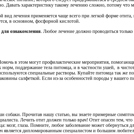
. Давать характеристику такому лечению сложно, потому что м
 вид лечения применяется чаще всего при легкой форме отита,
тся, в основном, фосфорной кислотой.
 для ознакомления
. Любое лечение должно проводиться тольк
Помочь в этом могут профилактические мероприятия, помогающи
 норм, поддержание тела питомца, и в частности ушей, в чист
 используются специальные растворы. Купайте питомца так же п
аковины салфеткой. Если из-за особенностей породы у вашего 
уши собаки. Прочитав нашу статью, вы знаете примерные симпто
иалиста. Лечить отит должен только врач! Отит опасен тем, что 
 мозг, глаза. Помните, любое заболевание может обернуться дл
рач является дипломированным специалистом и большим любит