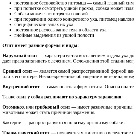
постоянное беспокойство питомца — самый главный сим
при попытке осмотреть ушной проход, собака может издав
Собака может часто трясти головой
при поражении одного конкретного уха, питомец наклоня
специфический запах их уха
постоянное расчесывание тела в области уха
гнойные выделения из ушной полости
Отит имеет разные формы и виды
:
Наружный отит
— характеризуется воспалением отдела уха до 
дает права затягивать с лечением. Осложнения этой стадии мо
Средний отит
— является самой распространенной формой дан
или к его потере. Несвоевременное обращение к ветеринарному
Внутренний отит
— самая опасная форма отита. Опасна она тем
Также
отит у собак различают по характеру заражения
:
Отомикоз
, или
грибковый отит
— имеет различные причины п
животным может стать причиной заражения.
Бактерии — распространяются по всему организму собаки.
Травматический отит
— появляется у животного вследствие п