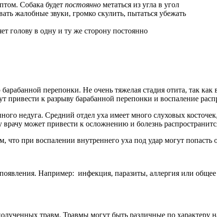
птом. Собака будет
постоянно
метаться из угла в угол
ать жалобные звуки, громко скулить, пытаться убежать
ет голову в одну и ту же сторону постоянно
барабанной перепонки. Не очень тяжелая стадия отита, так как в
гут привести к разрыву барабанной перепонки и воспаление расп
ного недуга. Средний отдел уха имеет много слуховых косточе
 врачу может привести к осложнению и болезнь распространится
, что при воспалении внутреннего уха под удар могут попасть о
оявления. Например: инфекция, паразиты, аллергия или общее
олученных травм. Травмы могут быть различные по характеру на