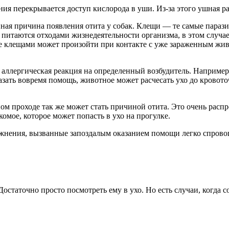
ния перекрывается доступ кислорода в уши. Из-за этого ушная ра
енная причина появления отита у собак. Клещи — те самые пара
питаются отходами жизнедеятельности организма, в этом случа
ие клещами может произойти при контакте с уже зараженным жи
 аллергическая реакция на определенный возбудитель. Например:
азать вовремя помощь, животное может расчесать ухо до кровот
ом проходе так же может стать причиной отита. Это очень расп
комое, которое может попасть в ухо на прогулке.
ожнения, вызванные запоздалым оказанием помощи легко спров
Достаточно просто посмотреть ему в ухо. Но есть случаи, когда