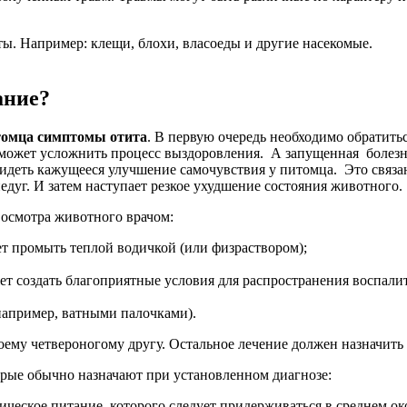
ты. Например: клещи, блохи, власоеды и другие насекомые.
ание?
томца симптомы отита
. В первую очередь необходимо обратит
о может усложнить процесс выздоровления. А запущенная болезн
идеть кажущееся улучшение самочувствия у питомца. Это связа
едуг. И затем наступает резкое ухудшение состояния животного.
 осмотра животного врачом:
ет промыть теплой водичкой (или физраствором);
ет создать благоприятные условия для распространения воспали
например, ватными палочками).
оему четвероногому другу. Остальное лечение должен назначить 
орые обычно назначают при установленном диагнозе:
ическое питание, которого следует придерживаться в среднем ок