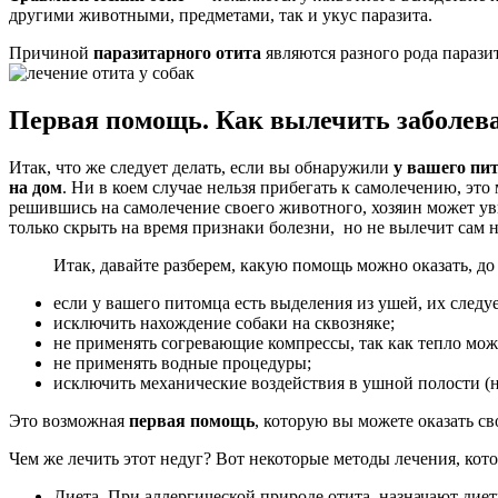
другими животными, предметами, так и укус паразита.
Причиной
паразитарного отита
являются разного рода парази
Первая помощь. Как вылечить заболев
Итак, что же следует делать, если вы обнаружили
у вашего пи
на дом
. Ни в коем случае нельзя прибегать к самолечению, эт
решившись на самолечение своего животного, хозяин может ув
только скрыть на время признаки болезни, но не вылечит сам н
Итак, давайте разберем, какую помощь можно оказать, до
если у вашего питомца есть выделения из ушей, их следу
исключить нахождение собаки на сквозняке;
не применять согревающие компрессы, так как тепло мож
не применять водные процедуры;
исключить механические воздействия в ушной полости (
Это возможная
первая помощь
, которую вы можете оказать св
Чем же лечить этот недуг? Вот некоторые методы лечения, кот
Диета. При аллергической природе отита, назначают диет