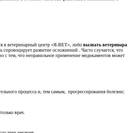
ься в ветеринарный центр «Я-ВЕТ», либо
вызвать ветеринара
ь спровоцирует развитие осложнений . Часто случается, что
но с тем, что неправильное применение медикаментов может
тельного процесса и, тем самым, прогрессирования болезни;
только врач.
оло трех месяцев.