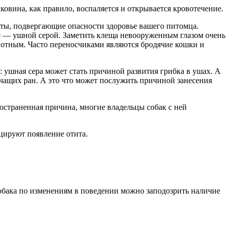
ковина, как правило, воспаляется и открывается кровотечение.
зиты, подвергающие опасности здоровье вашего питомца.
е — ушной серой. Заметить клеща невооруженным глазом очень
вотным. Часто переносчиками являются бродячие кошки и
 ушная сера может стать причиной развития грибка в ушах. А
очащих ран. А это что может послужить причиной занесения
ространенная причина, многие владельцы собак с ней
оциру
ю
т появление отита.
 собака по изменениям в поведении можно заподозрить наличие