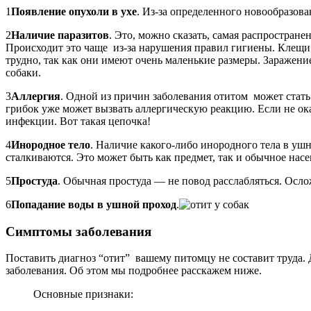
1
Появление опухоли в ухе
. Из-за определенного новообразова
2
Наличие паразитов
. Это, можно сказать, самая распростран
Происходит это чаще из-за нарушения правил гигиены. Клещи 
трудно, так как они имеют очень маленькие размеры. Заражен
собаки.
3
Аллергия
. Одной из причин заболевания отитом может стать
грибок уже может вызвать аллергическую реакцию. Если не ок
инфекции. Вот такая цепочка!
4
Инородное тело
. Наличие какого-либо инородного тела в ушн
сталкиваются. Это может быть как предмет, так и обычное насе
5
Простуда
. Обычная простуда — не повод расслабляться. Осл
6
Попадание воды в ушной проход
.
Симптомы заболевания
Поставить диагноз “отит” вашему питомцу не составит труда. 
заболевания. Об этом мы подробнее расскажем ниже.
Основные признаки: