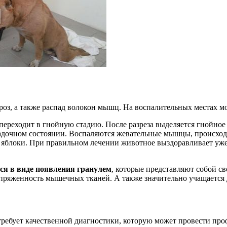
роз, а также распад волокон мышц. На воспалительных местах 
ь переходит в гнойную стадию. После разреза выделяется гнойное
радочном состоянии. Воспаляются жевательные мышцы, происхо
блоки. При правильном лечении животное выздоравливает уже с
я в виде появления гранулем
, которые представляют собой с
пряженность мышечных тканей. А также значительно учащается
 требует качественной диагностики, которую может провести п