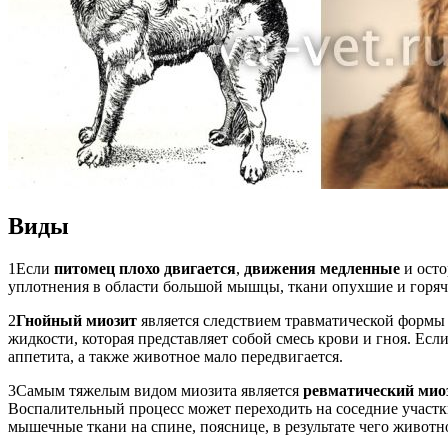
Виды
1
Если
питомец плохо двигается
,
движения медленные
и осто
уплотнения в области большой мышцы, ткани опухшие и горяч
2
Гнойный миозит
является следствием травматической формы 
жидкости, которая представляет собой смесь крови и гноя. Есл
аппетита, а также животное мало передвигается.
3
Самым тяжелым видом миозита является
ревматический мио
Воспалительный процесс может переходить на соседние участки
мышечные ткани на спине, пояснице, в результате чего животн