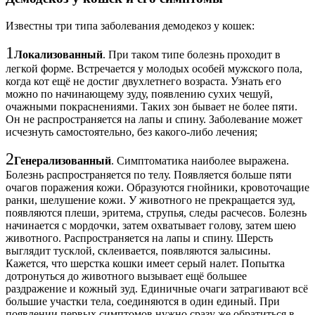
Известны три типа заболевания демодекоз у кошек:
1
Локализованный
. При таком типе болезнь проходит в
легкой форме. Встречается у молодых особей мужского пола,
когда кот ещё не достиг двухлетнего возраста. Узнать его
можно по начинающему зуду, появлению сухих чешуй,
очажными покраснениями. Таких зон бывает не более пяти.
Он не распространяется на лапы и спину. Заболевание может
исчезнуть самостоятельно, без какого-либо лечения;
2
Генерализованный
. Симптоматика наиболее выражена.
Болезнь распространяется по телу. Появляется больше пяти
очагов поражения кожи. Образуются гнойники, кровоточащие
ранки, шелушение кожи. У животного не прекращается зуд,
появляются плеши, эритема, струпья, следы расчесов. Болезнь
начинается с мордочки, затем охватывает голову, затем шею
животного. Распространяется на лапы и спину. Шерсть
выглядит тусклой, склеивается, появляются залысины.
Кажется, что шерстка кошки имеет серый налет. Попытка
дотронуться до животного вызывает ещё большее
раздражение и кожный зуд. Единичные очаги затрагивают всё
большие участки тела, соединяются в один единый. При
появлении первых симптомов нужно сразу же обратиться в