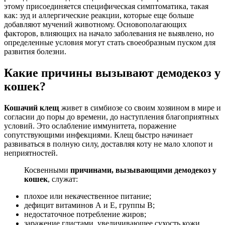
этому присоединяется специфическая симптоматика, такая
как: зуд и аллергические реакции, которые еще больше
добавляют мучений животному. Основополагающих
факторов, влияющих на начало заболевания не выявлено, но
определенные условия могут стать своеобразным пуском для
развития болезни.
Какие причины вызывают демодекоз у
кошек?
Кошачий клещ
живет в симбиозе со своим хозяином в мире и
согласии до поры до времени, до наступления благоприятных
условий. Это ослабление иммунитета, поражение
сопутствующими инфекциями. Клещ быстро начинает
развиваться в полную силу, доставляя коту не мало хлопот и
неприятностей.
Косвенными
причинами, вызывающими демодекоз у
кошек
, служат:
плохое или некачественное питание;
дефицит витаминов А и Е, группы В;
недостаточное потребление жиров;
заражение глистами, увеличивающее сухость кожи,