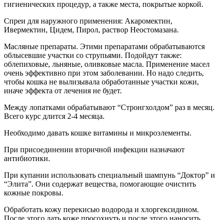
гигиенических процедур, а также места, покрытые коркой.
Спреи для наружного применения: Акаромектин,
Ивермектин, Цидем, Пирол, раствор Неостомазана.
Масляные препараты. Этими препаратами обрабатываются
облысевшие участки со струпьями. Подойдут также:
облепиховые, льняные, оливковые масла. Применение масел
очень эффективно при этом заболевании. Но надо следить,
чтобы кошка не вылизывала обработанные участки кожи,
иначе эффекта от лечения не будет.
Между лопатками обрабатывают “Стронгхолдом” раз в месяц.
Всего курс длится 2-4 месяца.
Необходимо давать кошке витамины и микроэлементы.
При присоединении вторичной инфекции назначают
антибиотики.
При купании использовать специальный шампунь “Доктор” и
“Элита”. Они содержат вещества, помогающие очистить
кожные покровы.
Обработать кожу перекисью водорода и хлоргексидином.
После этого дать коже просохнуть и после этого наносить