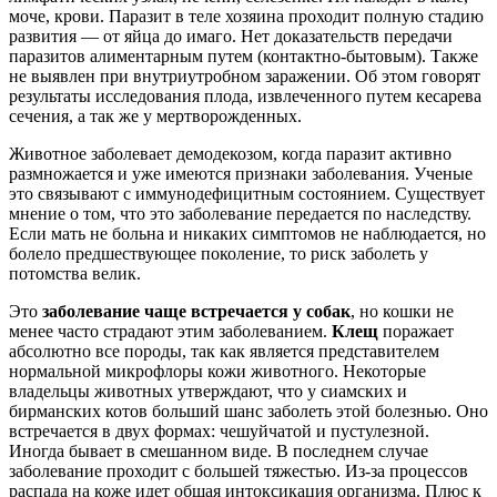
моче, крови. Паразит в теле хозяина проходит полную стадию
развития — от яйца до имаго. Нет доказательств передачи
паразитов алиментарным путем (контактно-бытовым). Также
не выявлен при внутриутробном заражении. Об этом говорят
результаты исследования плода, извлеченного путем кесарева
сечения, а так же у мертворожденных.
Животное заболевает демодекозом, когда паразит активно
размножается и уже имеются признаки заболевания. Ученые
это связывают с иммунодефицитным состоянием. Существует
мнение о том, что это заболевание передается по наследству.
Если мать не больна и никаких симптомов не наблюдается, но
болело предшествующее поколение, то риск заболеть у
потомства велик.
Это
заболевание чаще встречается у собак
, но кошки не
менее часто страдают этим заболеванием.
Клещ
поражает
абсолютно все породы, так как является представителем
нормальной микрофлоры кожи животного. Некоторые
владельцы животных утверждают, что у сиамских и
бирманских котов больший шанс заболеть этой болезнью. Оно
встречается в двух формах: чешуйчатой и пустулезной.
Иногда бывает в смешанном виде. В последнем случае
заболевание проходит с большей тяжестью. Из-за процессов
распада на коже идет общая интоксикация организма. Плюс к