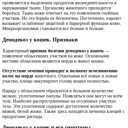
проявляется в выделении продуктов жизнедеятельности в
окружающие ткани. Организму животного приходится
бороться. Ткань кожи отвечает на это появлением гнойных
участков. Но эта борьба не бесконечна. Постепенно, паразит
вызывает ослабление защитной и барьерной функции кожи.
Микроорганизмов становится все больше и больше.
Демодекоз у кошек. Признаки
Характерный
признак болезни демодекоз у кошек
—
появление облысевших участков на коже. Основными
местами облысения являются морда и живот кошки.
Отсутствие лечения приводит к полному исчезновению
волос на морде
животного. Охватывая всё новые и новые
участки, клещи оккупируют голову кошки полностью.
Наряду с облысением образуются в большом количестве
мелкие, уплотненные папулы. Появляться они могут на всём
теле. Наиболее распространенные на оголенных участках
тела. Эти уплотнения содержат достаточное количество
вязкой, белой жижи. Также здесь находятся личинки клещей с
продуктами распада.
Демодекоз у кошек и его симптомы