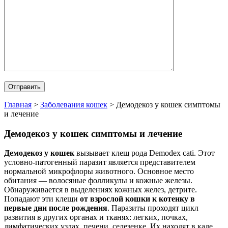
Главная
>
Заболевания кошек
>
Демодекоз у кошек симптомы
и лечение
Демодекоз у кошек симптомы и лечение
Демодекоз у кошек
вызывает клещ рода Demodex cati. Этот
условно-патогенный паразит является представителем
нормальной микрофлоры животного. Основное место
обитания — волосяные фолликулы и кожные железы.
Обнаруживается в выделениях кожных желез, детрите.
Попадают эти клещи
от взрослой кошки к котенку в
первые дни после рождения
.
Паразиты проходят цикл
развития в других органах и тканях: легких, почках,
лимфатических узлах, печени, селезенке. Их находят в кале,