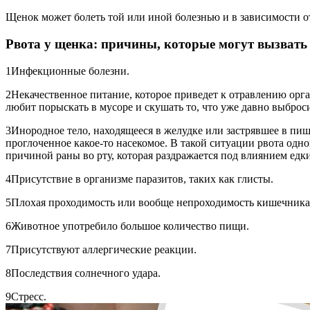
Щенок может болеть той или иной болезнью и в зависимости от 
Рвота у щенка: причины, которые могут вызвать
1
Инфекционные болезни.
2
Некачественное питание, которое приведет к отравлению орг
любит порыскать в мусоре и скушать то, что уже давно выброс
3
Инородное тело, находящееся в желудке или застрявшее в пищ
проглоченное какое-то насекомое. В такой ситуации рвота одно
причиной раны во рту, которая раздражается под влиянием едк
4
Присутствие в организме паразитов, таких как глисты.
5
Плохая проходимость или вообще непроходимость кишечника,
6
Животное употребило большое количество пищи.
7
Присутствуют аллергические реакции.
8
Последствия солнечного удара.
9
Стресс.