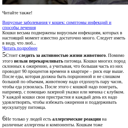
Читайте также!
Вирусные заболевания у кошек: симптомы инфекций и
способы лечения
Кошки весьма подвержены вирусным инфекциям, которых в
настоящий момент известно достаточно много. Следует иметь
в виду, что люб...
Читать подробнее
5
Стоит
следить за активностью жизни животного
. Помимо
этого
нельзя перекармливать
питомца. Кошки многих пород
склонных к ожирению, а учитывая, что большая часть из них
проводит 90 процентов времени в квартире – риск еще выше.
После еды, которая должна быть порционной и не слишком
большой по объемам, животному надо отдохнуть пару часов,
чтобы еда усвоилась. После этого с кошкой надо поиграть,
например, с помощью лазерной указки или мячика с клубком.
У каждой кошки свои пристрастия и каждый день их надо
удовлетворять, чтобы избежать ожирения и поддерживать
мускулатуру питомца.
6
Не только у людей есть
аллергические реакции
на
различные аллергены и компоненты. Кошкам тоже