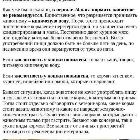
Как уже было сказано,
в первые 24 часа кормить животное
не рекомендуется
. Единственное, что разрешается принимать
животному –
кипяченую воду
. После этого происходит
постепенное кормление перетертой едой, но количества очень
концентрированы и малы. Постепенно дают куриное мясо
или индейку, которые были отварены без специй. Всего
употреблений пищи должно быть не больше пяти за день, по
назначению врача они варьируются от трех до пяти.
Если
кислотность у кошки понижена
, то дают кашу, творог,
питьевую кипяченую воду.
Если
кислотность у кошки повышена
, то кормят ягненком,
курицей, индейкой или рыбой, которые отваривают.
Бывают ситуации, когда животное не хочет употреблять пищу
и соглашается только на готовые корма, к которым он привык.
Тогда стоит отдельно обговорить с ветеринаром, какие корма
стоит давать животному и какие не навредят желудочно-
кишечному тракту. Существуют виды кормов, которые даются
животным только при гастрите. Бывают как консервы, так и
сухие виды кормов. Все зависит от личных пристрастий
питомца и от рекомендаций ветеринара.