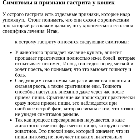
Симптомы и признаки гастрита у кошек
У острого гастрита есть отдельные признаки, которые надо
упомянуть. Стоит понимать, что они схожи с хроническим,
про который расскажем дальше, но у хронического есть своя
специфика лечения. Итак,
к острому гастриту относятся следующие симптомы:
У животного пропадает желание кушать, аппетит
пропадает практически полностью из-за болей, которые
испытывает питомец. Иногда он сидит перед миской и
хочет поесть, но понимает, что это вызовет тошноту и
боль.
Следующим симптомом как раз и является тошнота и
сильная рвота, а также срыгивание еды. Тошнота
способна наступать внезапно даже через час после
приема пищи. Срыгивание же происходит практически
сразу после приема пищи, это наблюдается при
наиболее острой фазе, которая связана с тем, что хозяин
не увидел симптомов раньше.
Так как процесс переваривания нарушается, в кале
животного заметны фрагменты пищи, которую съело
животное. Это плохой знак, который означает, что из
пищи питомец не получает никаких питательных