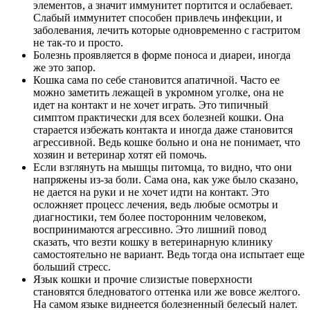
элементов, а значит иммунитет портится и ослабевает.
Слабый иммунитет способен привлечь инфекции, и
заболевания, лечить которые одновременно с гастритом
не так-то и просто.
Болезнь проявляется в форме поноса и диареи, иногда
же это запор.
Кошка сама по себе становится апатичной. Часто ее
можно заметить лежащей в укромном уголке, она не
идет на контакт и не хочет играть. Это типичный
симптом практически для всех болезней кошки. Она
старается избежать контакта и иногда даже становится
агрессивной. Ведь кошке больно и она не понимает, что
хозяин и ветеринар хотят ей помочь.
Если взглянуть на мышцы питомца, то видно, что они
напряжены из-за боли. Сама она, как уже было сказано,
не дается на руки и не хочет идти на контакт. Это
осложняет процесс лечения, ведь любые осмотры и
диагностики, тем более посторонним человеком,
воспринимаются агрессивно. Это лишний повод
сказать, что везти кошку в ветеринарную клинику
самостоятельно не вариант. Ведь тогда она испытает еще
больший стресс.
Язык кошки и прочие слизистые поверхности
становятся бледноватого оттенка или же вовсе желтого.
На самом языке виднеется болезненный белесый налет.