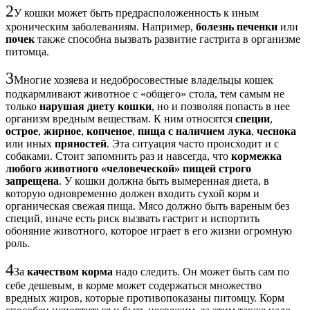
2
У кошки может быть предрасположенность к иным
хроническим заболеваниям. Например,
болезнь печенки
или
почек
также способна вызвать развитие гастрита в организме
питомца.
3
Многие хозяева и недобросовестные владельцы кошек
подкармливают животное с «общего» стола, тем самым не
только
нарушая диету кошки
, но и позволяя попасть в нее
организм вредным веществам. К ним относятся
специи
,
острое
,
жирное
,
копченое
,
пища с наличием лука
,
чеснока
или иных
пряностей
. Эта ситуация часто происходит и с
собаками. Стоит запомнить раз и навсегда, что
кормежка
любого животного «человеческой» пищей строго
запрещена
. У кошки должна быть вымеренная диета, в
которую одновременно должен входить сухой корм и
органическая свежая пища. Мясо должно быть вареным без
специй, иначе есть риск вызвать гастрит и испортить
обоняние животного, которое играет в его жизни огромную
роль.
4
За
качеством корма
надо следить. Он может быть сам по
себе дешевым, в корме может содержаться множество
вредных жиров, которые противопоказаны питомцу. Корм