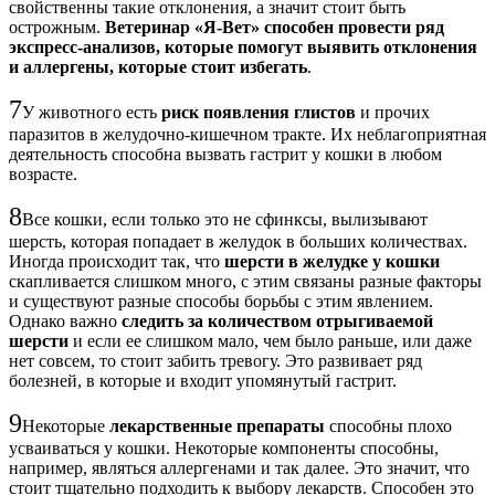
свойственны такие отклонения, а значит стоит быть
острожным.
Ветеринар «Я-Вет» способен провести ряд
экспресс-анализов, которые помогут выявить отклонения
и аллергены, которые стоит избегать
.
7
У животного есть
риск появления глистов
и прочих
паразитов в желудочно-кишечном тракте. Их неблагоприятная
деятельность способна вызвать гастрит у кошки в любом
возрасте.
8
Все кошки, если только это не сфинксы, вылизывают
шерсть, которая попадает в желудок в больших количествах.
Иногда происходит так, что
шерсти в желудке у кошки
скапливается слишком много, с этим связаны разные факторы
и существуют разные способы борьбы с этим явлением.
Однако важно
следить за количеством отрыгиваемой
шерсти
и если ее слишком мало, чем было раньше, или даже
нет совсем, то стоит забить тревогу. Это развивает ряд
болезней, в которые и входит упомянутый гастрит.
9
Некоторые
лекарственные препараты
способны плохо
усваиваться у кошки. Некоторые компоненты способны,
например, являться аллергенами и так далее. Это значит, что
стоит тщательно подходить к выбору лекарств. Способен это