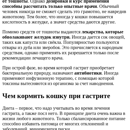
от тошноты
. Однако
дозировки и курс применения
способны рассчитать только опытные врачи
. Обычный
человек никогда не сможет сделать это грамотно, не навредив
животному. Тем более, что иногда у кошки повышается
кислотность в желудке, а значит средства даются другие.
Помимо средств от тошноты выдаются
лекарства, которые
обволакивают желудок изнутри.
Иногда дается сок овощей,
таких как капуста или свёкла. Популярностью пользуются
отвары из дуба или зверобоя. Это причисляется к народным
средствам, однако применять их разрешается только после
рекомендации лечащего врача.
При острой фазе, во время которой гастрит приобретает
бактериальную природу, назначают
антибиотики
. Иногда
применяют инфузионную терапию, с помощью которой
токсины вытесняются из организма за счет наводнения.
Чем кормить кошку при гастрите
Диета – первое, что надо учитывать во время лечения
гастрита, а также посл него. В принципе диета очень важна в
жизни любого животного. Только сбалансированное питание
способно избавить питомца от многих отклонений и
заболеваний, минимизируя риски.