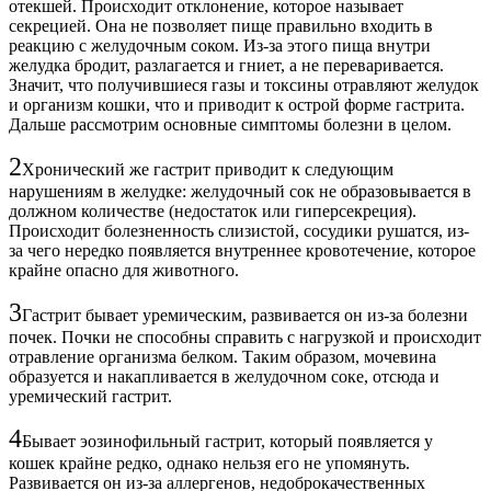
отекшей. Происходит отклонение, которое называет
секрецией. Она не позволяет пище правильно входить в
реакцию с желудочным соком. Из-за этого пища внутри
желудка бродит, разлагается и гниет, а не переваривается.
Значит, что получившиеся газы и токсины отравляют желудок
и организм кошки, что и приводит к острой форме гастрита.
Дальше рассмотрим основные симптомы болезни в целом.
2
Хронический же гастрит приводит к следующим
нарушениям в желудке: желудочный сок не образовывается в
должном количестве (недостаток или гиперсекреция).
Происходит болезненность слизистой, сосудики рушатся, из-
за чего нередко появляется внутреннее кровотечение, которое
крайне опасно для животного.
3
Гастрит бывает уремическим, развивается он из-за болезни
почек. Почки не способны справить с нагрузкой и происходит
отравление организма белком. Таким образом, мочевина
образуется и накапливается в желудочном соке, отсюда и
уремический гастрит.
4
Бывает эозинофильный гастрит, который появляется у
кошек крайне редко, однако нельзя его не упомянуть.
Развивается он из-за аллергенов, недоброкачественных