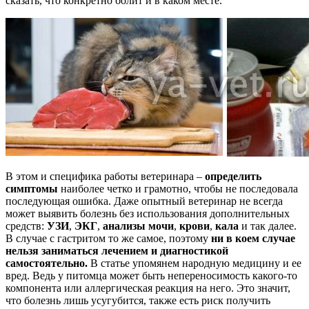
сказать, что конкретно болит и в каком месте.
В этом и специфика работы ветеринара –
определить
симптомы
наиболее четко и грамотно, чтобы не последовала
последующая ошибка. Даже опытный ветеринар не всегда
может выявить болезнь без использования дополнительных
средств:
УЗИ
,
ЭКГ
,
анализы мочи
,
крови
,
кала
и так далее.
В случае с гастритом то же самое, поэтому
ни в коем случае
нельзя заниматься лечением и диагностикой
самостоятельно.
В статье упомянем народную медицину и ее
вред. Ведь у питомца может быть непереносимость какого-то
компонента или аллергическая реакция на него. Это значит,
что болезнь лишь усугубится, также есть риск получить