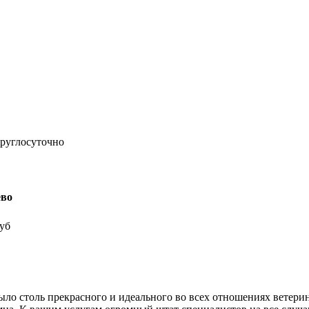
круглосуточно
ево
руб
ыло столь прекрасного и идеального во всех отношениях ветери