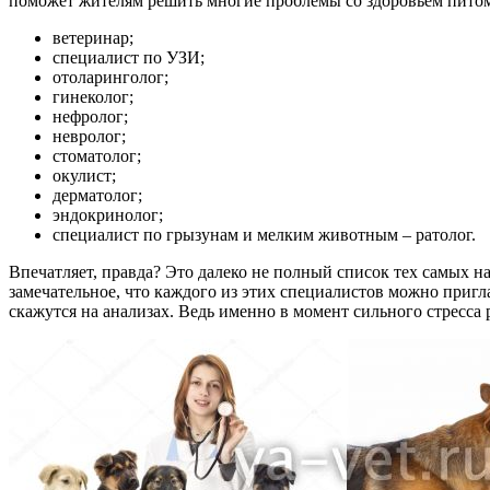
поможет жителям решить многие проблемы со здоровьем пито
ветеринар;
специалист по УЗИ;
отоларинголог;
гинеколог;
нефролог;
невролог;
стоматолог;
окулист;
дерматолог;
эндокринолог;
специалист по грызунам и мелким животным – ратолог.
Впечатляет, правда? Это далеко не полный список тех самых н
замечательное, что каждого из этих специалистов можно приг
скажутся на анализах. Ведь именно в момент сильного стресса 