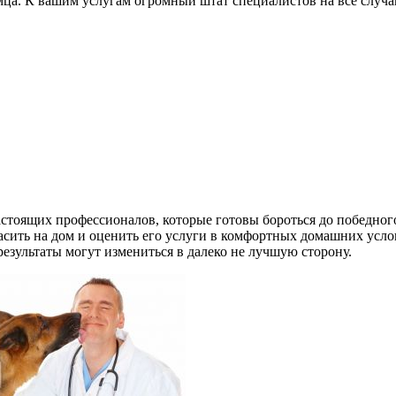
мца.
К вашим услугам огромный штат специалистов на все случа
астоящих профессионалов, которые готовы бороться до победного
ласить на дом и оценить его услуги в комфортных домашних ус
результаты могут измениться в далеко не лучшую сторону.