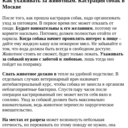
Как ухаживать за животным. Кастрация собак в
Москве
После того, как прошла кастрация собак, надо организовать
уход за питомцем. В первое время пес может отказать от
пищи.
Будьте внимательны к его желаниям
, поэтому не
кормите насильно. Питомец должен полностью отойти от
наркоза.
Когда собака начнет проявлять интерес к пище
–
дайте ему жидкую кашу или нежирное мясо. Не забывайте о
том, что вода должна быть всегда в свободном доступе.
Животное стоять не сможет, будет только лежать.
Ухаживать
за собакой нужно с заботой и любовью
, лишь тогда оно
пойдет на поправку.
Спать животное должно в
тепле на удобной подстилке. В
отдельных случаях ветеринарный врач назначает
антибактериальный курс, чтобы собака не занесла в организм
неблагоприятные бактерии. Спустя пару часов после
операции кастрированный пес может вести себя вяло и
сонливо. Уход за собакой должен быть максимально
внимательным, ведь животное перенесло хирургическое
вмешательство.
На местах от разреза
может возникнуть небольшая
отечность, но переживать по этому поводу не нужно, она