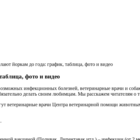
лают йоркам до года: график, таблица, фото и видео
таблица, фото и видео
севозможных инфекционных болезней, ветеринарные врачи и соб
бязательно делать своим любимцам. Мы расскажем читателям о т
могут ветеринарные врачи Центра ветеринарной помощи животны
.
енной вакциной (Поливак, Дипентавак итд.) – инфекции (от 2 ме