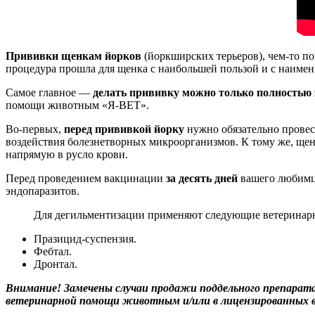
Прививки щенкам йорков
(йоркширских терьеров), чем-то по
процедура прошла для щенка с наибольшей пользой и с наиме
Самое главное —
делать прививку можно только полностью 
помощи животным «Я-ВЕТ».
Во-первых,
перед прививкой йорку
нужно обязательно провес
воздействия болезнетворных микроорганизмов. К тому же, щен
напрямую в русло крови.
Перед проведением вакцинации
за десять дней
вашего любимца
эндопаразитов.
Для дегильментизации применяют следующие ветеринарн
Празицид-суспензия.
Фебтал.
Дронтал.
Внимание! Замечены случаи продажи поддельного препарат
ветеринарной помощи животным и/или в лицензированных 