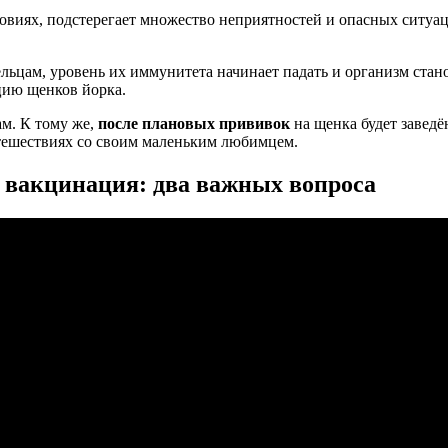
виях, подстерегает множество неприятностей и опасных ситуаци
ельцам, уровень их иммунитета начинает падать и организм ста
цию щенков йорка.
м. К тому же,
после плановых прививок
на щенка будет заведё
утешествиях со своим маленьким любимцем.
 вакцинация: два важных вопроса