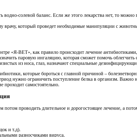
ь водно-солевой баланс. Если же этого лекарства нет, то можно 
му врачу, который проведет необходимые манипуляции с животн
ентре «Я-ВЕТ», как правило происходит лечение антибиотиками
 назначить паровую ингаляцию, которая сможет помочь облегчить
изистых из носа, глаз, назначают специальные дезинфицирующи
ибиотики, которые бороться с главной причиной – болезнетвор
период нужно ограничить поступление белка в организм. Важно н
е проходит самостоятельно.
кция
ем потом проводить длительное и дорогостоящее лечение, а пот
ок и т.д).
иальными разносчиками вируса.