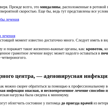
веря. Прежде всего, это
миндалины
, расположенные в ротовой 
роятной скоростью. Еще бы, ведь тут представлены все условия 
ы лечения
оящий момент известно достаточно много. Следует иметь в виду
му и поражает такие жизненно-важные органы, как:
кровоток
, к
денное грамотное лечение вирус может надолго оставаться в
поч
 четвероногого.
рного центра, — аденовирусная инфекци
как можно скорее обратиться за помощью к профессиональному в
ная инфекция опасная, и несвоевременное лечение способно п
еская нагрузка была сведена к минимуму.
могут облегчить состояние у питомца
до приезда врачей
из ветер