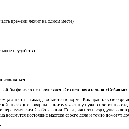
часть времени лежит на одном месте)
льшие неудобства
и извиваться
какой бы форме о не проявлялся. Это
исключительно «Собачья»
итомца аппетит и жажда остаются в норме. Как правило, своевр
ой инфекции коварны, а потому хозяину нужно постоянно следи
гко перепутать эти 2 заболевания. Если диагноз предыдущего вет
а возьмутся настоящие мастера своего дела и точно помогут дру
т