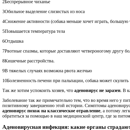
2
Беспрерывное чиханье
3
Обильное выделение слизистых из носа
4
Снижение активности (собака меньше хочет играть, большую 
5
Повышается температура тела
6
Отдышка
7
Рвотные спазмы, которые доставляют четвероногому другу бо
8
Кишечные расстройства.
9
В тяжелых случаях возможна рвота желчью
10
Болезненность печени при пальпации, собака может скулить 
Так же хотим успокоить хозяев, что
аденовирус не заразен
. В 
Заболевание так же примечательно тем, что во время него у п
позитивному завершению этой истории. Симптомы аденовирусн
аденовирус похож на классическое отравление
, а потому ле
обратиться за помощью в наш медицинский центр, где за питомц
Аденовирусная инфекция: какие органы страдаю