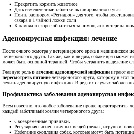
Прекратить кормить животное
Дать измельченные таблетки активированного угля
Поить раствором «Регидрон» для того, чтобы восстановит
сахара и 1 чайной ложки соли
Как можно скорее обратиться за помощью к ветеринарно
Аденовирусная инфекция: лечение
После очного осмотра у ветеринарного врача в медицинском ц
четвероногого друга. Так же, как и людям, собаке врач может
может быть основной терапией. Чтобы устранить выделение сл
Главную роль
в лечении аденовирусной инфекции
играют ант
пересмотреть питание
четвероногого друга, которому в этот 
лечить аденовирусную инфекцию. В редких случаях заболевани
Профилактика заболевания аденовирусная инфе
Всем известно, что любое заболевание проще предотвратить, ч
каждый заботливый хозяин четвероногого друга:
Своевременные прививки.
Регулярная гигиена личных вещей (лежак, игрушки, повод
Избегание скопления собак, которые могут быть потенц