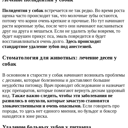
Полидентия у собак
встречается не так редко. Во время роста
щенка часто происходит так, что молочные зубы остаются,
потому что корни очень крепкие и прочные. Но тут начинают
расти коренные зубы, после чего они начинают наслаиваться
друг на друга и мешаться. Если не удалить зубы вовремя, то
будет нарушен прикус пса, эмаль повредится и будет
восстанавливаться очень долго.
Здесь происходит
стандартное удаление зубов под анестезией.
Стоматология для животных: лечение десен у
собак
В основном в старости у собак начинают возникать проблемы
с деснами, которые болезненны и доставляют большие
неудобства питомцу. Врач проводит обследование и назначает
курс препаратов, которые помогают вернуть деснам здоровый
вид.
Также важно следить, чтобы эти заболевания не
развились в опухоли, которые зачастую становятся
злокачественными и очень опасными.
Если говорить про
породы, то здесь нет единого мнения, но бульдог и боксер
находятся в зоне риска.
Удаление больных зубов у питомца