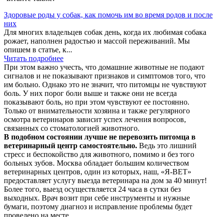
Здоровые роды у собак, как помочь им во время родов и после
них
Для многих владельцев собак день, когда их любимая собака
рожает, наполнен радостью и массой переживаний. Мы
опишем в статье, к...
Читать подробнее
При этом важно учесть, что домашние животные не подают
сигналов и не показывают признаков и симптомов того, что
им больно. Однако это не значит, что питомцы не чувствуют
боль. У них порог боли выше и также они не всегда
показывают боль, но при этом чувствуют ее постоянно.
Только от внимательности хозяина и также регулярного
осмотра ветеринаров зависит успех лечения вопросов,
связанных со стоматологией животного.
В подобном состоянии лучше не перевозить питомца в
ветеринарный центр самостоятельно.
Ведь это лишний
стресс и беспокойство для животного, помимо и без того
больных зубов. Москва обладает большим количеством
ветеринарных центров, один из которых, наш, «Я-ВЕТ»
предоставляет услугу выезда ветеринара на дом за 40 минут!
Более того, выезд осуществляется 24 часа в сутки без
выходных. Врач возит при себе инструменты и нужные
бумаги, поэтому диагноз и исправление проблемы будет
проведено на месте.