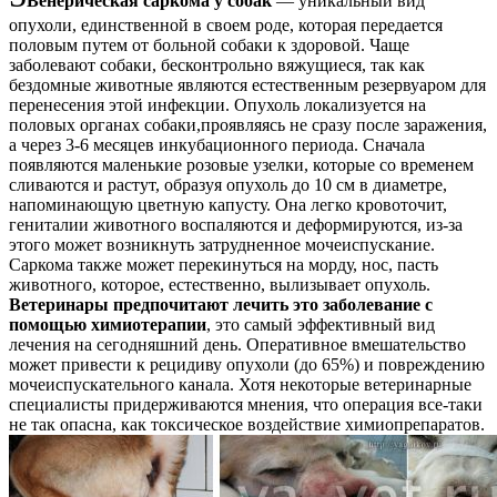
Венерическая саркома у собак
— уникальный вид
опухоли, единственной в своем роде, которая передается
половым путем от больной собаки к здоровой. Чаще
заболевают собаки, бесконтрольно вяжущиеся, так как
бездомные животные являются естественным резервуаром для
перенесения этой инфекции. Опухоль локализуется на
половых органах собаки,проявляясь не сразу после заражения,
а через 3-6 месяцев инкубационного периода. Сначала
появляются маленькие розовые узелки, которые со временем
сливаются и растут, образуя опухоль до 10 см в диаметре,
напоминающую цветную капусту. Она легко кровоточит,
гениталии животного воспаляются и деформируются, из-за
этого может возникнуть затрудненное мочеиспускание.
Саркома также может перекинуться на морду, нос, пасть
животного, которое, естественно, вылизывает опухоль.
Ветеринары предпочитают лечить это заболевание с
помощью химиотерапии
, это самый эффективный вид
лечения на сегодняшний день. Оперативное вмешательство
может привести к рецидиву опухоли (до 65%) и повреждению
мочеиспускательного канала. Хотя некоторые ветеринарные
специалисты придерживаются мнения, что операция все-таки
не так опасна, как токсическое воздействие химиопрепаратов.