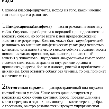
виды
Саркомы классифицируются, исходя из того, какой именно
тип ткани дал им развитие:
1
Лимфосаркома
(
лимфома
) — частая раковая патология у
собак. Опухоль неразборчива к породной принадлежности и
возрасту собаки, но более всего к ней предрасположены
золотистые ретриверы. Болезнь может быть
периферической,
развиваясь во внешних лимфатических узлах (под челюстью,
коленями, лопатками) и часто внешне себя не проявляя, кроме
появления таких признаков, как вялость, пониженный
аппетит у животного.
Внутренняя лимфосаркома
имеет более
тяжелые симптомы, затрагивая внутренние органы и
проявляясь диареей, болью в животе, рвотой и проблемами с
дыханием. Если оставить собаку без лечения, то она погибнет
в течение месяца.
2
Остеогенная саркома
— распространенный вид опухоли
костной ткани у собак. Чаще всего диагностируется у
возрастных собак очень крупных пород, поражая длинные
кости передних и задних ног, иногда — кости черепа, ребра.
Агрессивно, быстро развивается и требует хирургической