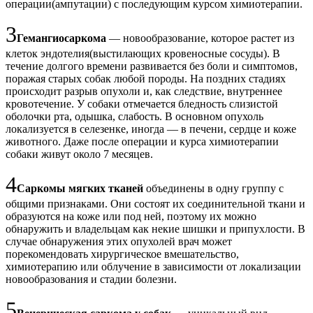
операции(ампутации) с последующим курсом химиотерапии.
3
Гемангиосаркома
— новообразование, которое растет из
клеток эндотелия(выстилающих кровеносные сосуды). В
течение долгого времени развивается без боли и симптомов,
поражая старых собак любой породы. На поздних стадиях
происходит разрыв опухоли и, как следствие, внутреннее
кровотечение. У собаки отмечается бледность слизистой
оболочки рта, одышка, слабость. В основном опухоль
локализуется в селезенке, иногда — в печени, сердце и коже
животного. Даже после операции и курса химиотерапии
собаки живут около 7 месяцев.
4
Саркомы мягких тканей
объединены в одну группу с
общими признаками. Они состоят их соединительной ткани и
образуются на коже или под ней, поэтому их можно
обнаружить и владельцам как некие шишки и припухлости. В
случае обнаружения этих опухолей врач может
порекомендовать хирургическое вмешательство,
химиотерапию или облучение в зависимости от локализации
новообразования и стадии болезни.
5