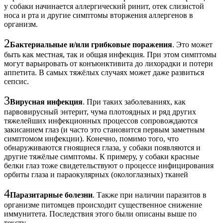
у собаки начинается аллергический ринит, отек слизистой
носа и рта и другие симптомы вторжения аллергенов в
организм.
2
Бактериальные и/или грибковые поражения
. Это может
быть как местная, так и общая инфекция. При этом симптомы
могут варьировать от конъюнктивита до лихорадки и потери
аппетита. В самых тяжёлых случаях может даже развиться
сепсис.
3
Вирусная инфекция
. При таких заболеваниях, как
парвовирусный энтерит, чума плотоядных и ряд других
тяжелейших инфекционных процессов сопровождаются
закисанием глаз (и часто это становится первым заметным
симптомом инфекции). Конечно, помимо того, что
обнаруживаются гноящиеся глаза, у собаки появляются и
другие тяжёлые симптомы. К примеру, у собаки красные
белки глаз тоже свидетельствуют о процессе инфицирования
орбиты глаза и параокулярных (окологлазных) тканей
4
Паразитарные болезни
. Также при наличии паразитов в
организме питомцев происходит существенное снижение
иммунитета. Последствия этого были описаны выше по
тексту.