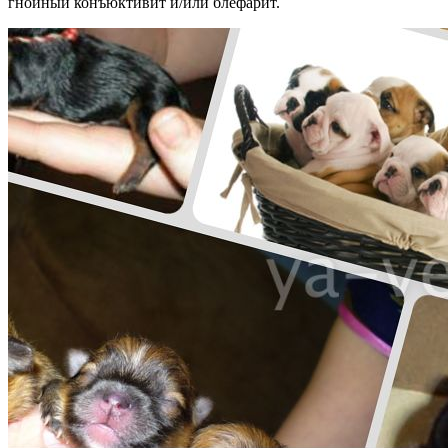
гнойный конъюктивит и/или блефарит.