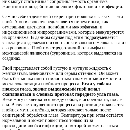
них могут стать низкая сопротивляемость организма
животного к воздействию внешних факторов и к инфекции.
Сам по себе отделяемый секрет при гноящихся глазах — это
гной. А он в свою очередь является ничем иным, как
отмершими клетками, погибшими макрофагами и
инфекционными микроорганизмами, которые эвакуируются
из организма. В данном случае под этим подразумевается
эвакуация отделяемого из конъюнктивального мешка глаза и с
его роговицы. Гной имеет ряд отличий от лимфы и
межтканевой жидкости (сукровицы), которая выделяется на
ссадинах.
Гной представляет собой густую и мутную жидкость с
желтоватым, зеленоватым или серым оттенком. Он может
быть без запаха или с гнилостным запахом в зависимости от
места локализации гнойного процесса.
Если у собаки
гноятся глаза, значит выделяемый гной начал
скапливаться в слезных протоках переднего угла глаза
.
Веки могут склеиваться между собой, в особенности, после
сна. В случае запущенного процесса на роговице появляется
гнойная мутная плёнка, которая исчезает только после
санитарной обработки глаза. Температура при этом остаётся
нормальной и может повыситься только из-за
присоединившейся инфекции, от которой может начаться