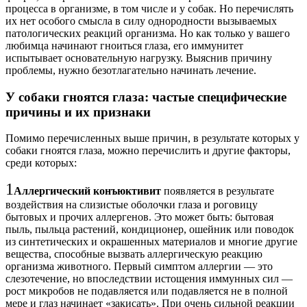
процесса в организме, в том числе и у собак. Но перечислять
их нет особого смысла в силу однородности вызываемых
патологических реакций организма. Но как только у вашего
любимца начинают гноиться глаза, его иммунитет
испытывает основательную нагрузку. Выяснив причину
проблемы, нужно безотлагательно начинать лечение.
У собаки гноятся глаза: частые специфические
причины и их признаки
Помимо перечисленных выше причин, в результате которых у
собаки гноятся глаза, можно перечислить и другие факторы,
среди которых:
1
Аллергический конъюктивит
появляется в результате
воздействия на слизистые оболочки глаза и роговицу
бытовых и прочих аллергенов. Это может быть: бытовая
пыль, пыльца растений, кондиционер, ошейник или поводок
из синтетических и окрашенных материалов и многие другие
вещества, способные вызвать аллергическую реакцию
организма животного. Первый симптом аллергии — это
слезотечение, но впоследствии истощения иммунных сил —
рост микробов не подавляется или подавляется не в полной
мере и глаз начинает «закисать». При очень сильной реакции