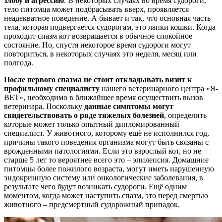
злобу и агрессию
. В некоторых случаях во время судороги,
тело питомца может подбрасывать вверх, проявляется
неадекватное поведение. А бывает и так, что основная часть
тела, которая подвергается судорогам, это лапки кошки. Когда
проходит спазм кот возвращается в обычное спокойное
состояние. Но, спустя некоторое время судороги могут
повториться, в некоторых случаях это неделя, месяц или
полгода.
После первого спазма не стоит откладывать визит к
профильному специалисту
нашего ветеринарного центра «Я-
ВЕТ», необходимо в ближайшее время осуществить вызов
ветеринара. Поскольку
данные симптомы могут
свидетельствовать о ряде тяжелых болезней
, определить
которые может только опытный дипломированный
специалист. У животного, которому ещё не исполнился год,
причины такого поведения организма могут быть связаны с
врожденными патологиями. Если это взрослый кот, но не
старше 5 лет то вероятнее всего это – эпилепсия. Домашние
питомцы более пожилого возраста, могут иметь нарушенную
эндокринную систему или онкологические заболевания, в
результате чего будут возникать судороги. Ещё одним
моментом, когда может наступить спазм, это перед смертью
животного – предсмертный судорожный припадок.