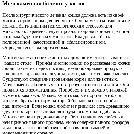
Мочекаменная болезнь у котов
После хирургического лечения кошка должна есть из своей
миски в привычном для неё месте. Смена места кормления не
должна быть лишним психологическим стрессом для
животного. Заранее следует проанализировать новый рацион,
которым будет питаться животное. Еда должна быть
полноценной, качественной и сбалансированной.
Определитесь с выбором корма.
Многие кормят своих животных домашним, что называется с
“вашего стола”. Причём многие кошки по рассказам их хозяев
любят такие, на первый взгляд, неудобоваримые продукты,
как: шоколад, соленые огурцы, кости, мелкие говяжьи мослы.
Существуют специализированные корма для животных.
Мочекаменная болезнь у котов требует особого питания. Они
продаются в зоомагазинах. Приобрести их можно упаковкой
нужного вам веса. Можно купить малые порции, чтобы в
итоге выбрать тот корм, который больше всего полюбит
ваш питомец. Если кошка любит и привыкла есть домашнюю
еду, то постарайтесь добавлять туда витамины и добавки.
Многие кошки предпочитают рыбу, но излишняя любовь к
ней приносит много проблем. Рыба содержит много фосфора
и магния, а это способствует образованию камней в
мочевыводящих органах.