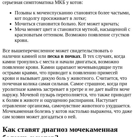
серьезная симптоматика МКБ у котов:
Позывы к мочеиспусканию становятся более частыми,
кот подолгу просиживает в лотке;
Мочиться становится больно. Кот может кричать;
Моча меняет цвет и становится мутной, насыщенной с
красноватым оттенком. Возможно появление сгустков
крови.
Все вышеперечисленное может свидетельствовать о
наличии камней или
песка в почках
. В тех случаях, когда
камни тронулись с места и начали двигаться, возможно
появление крови. Камни царапают мочевыводящие пути
острыми краями, что приводит к появлению примесей
крови и вызывает дикую боль у животного. Считается, что
почечная колика самая сильная. Самое страшное, когда при
уролитиазе камень застревает в уретре и не дает выйти моче
наружу. Мочевой пузырь переполняется, что также приводит
к болям в животе и ощущению распирания. Наступает
отравление организма, самочувствие животного ухудшается.
Мочекаменная болезнь у котов настолько выражена, что даже
сам хозяин может догадаться о ней.
Как ставят диагноз мочекаменная