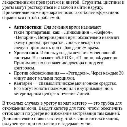
лекарственными препаратами и диетой. Струвиты, цистины и
ураты могут раствориться и с мочой выйти наружу.
Приведенные ниже препараты помогают более эффективно
справиться с этой проблемой:
Антибиотики
. Для лечения врачи назначают
такие препаратами, как: «Линкомицин», «Кефзол»,
«Цепорин». Ветеринарный врач обязательно назначит
схему приема препаратов. Любые лекарства
следует принимать под наблюдением врача.
Уросептики
. Используют для лечения мочеполовой
системы. Назначают: «5-НОК», «Палин», «Фурагин».
Принимают по назначению доктора и под его
контролем.
Против обезвоживания — «Регидрон». Через каждые 30
минут дают малыми порциями.
Кантарен — спазмолитическое мочегонное средство.
Его могут колоть подкожно или внутримышечно в
ветеринарном центре в течение 7 дней.
В тяжелых случаях в уретру вводят катетер — это трубка для
отхождения мочи. Вводят катетер для того, чтобы обеспечить
отток мочи по уретре во избежание застревания там камней.
Дополнительно ставят систему, чтобы снять интоксикацию,
полученную при скоплении и задержке мочи.