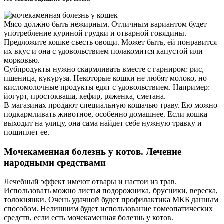
Мясо должно быть нежирным. Отличным вариантом будет
употребление куриной грудки и отварной говядины.
Предложите кошке съесть овощи. Может быть, ей понравится
их вкус и она с удовольствием полакомится капустой или
морковью.
Субпродукты нужно скармливать вместе с гарниром: рис,
пшеница, кукуруза. Некоторые кошки не любят молоко, но
кисломолочные продукты едят с удовольствием. Например:
йогурт, простокваша, кефир, ряженка, сметана.
В магазинах продают специальную кошачью траву. Ею можно
подкармливать животное, особенно домашнее. Если кошка
выходит на улицу, она сама найдет себе нужную травку и
пощиплет ее.
Мочекаменная болезнь у котов. Лечение
народными средствами
Лечебный эффект имеют отвары и настои из трав.
Использовать можно листья подорожника, брусники, вереска,
толокнянки. Очень удачной будет профилактика МКБ данным
способом. Нелишним будет использование гомеопатических
средств, если есть мочекаменная болезнь у котов.