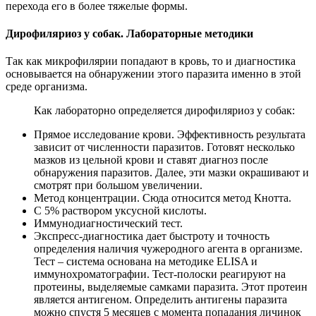
перехода его в более тяжелые формы.
Дирофиляриоз у собак. Лабораторные методики
Так как микрофилярии попадают в кровь, то и диагностика
основывается на обнаружении этого паразита именно в этой
среде организма.
Как лабораторно определяется дирофиляриоз у собак:
Прямое исследование крови. Эффективность результата
зависит от численности паразитов. Готовят несколько
мазков из цельной крови и ставят диагноз после
обнаружения паразитов. Далее, эти мазки окрашивают и
смотрят при большом увеличении.
Метод концентрации. Сюда относится метод Кнотта.
С 5% раствором уксусной кислоты.
Иммунодиагностический тест.
Экспресс-диагностика дает быстроту и точность
определения наличия чужеродного агента в организме.
Тест – система основана на методике ELISA и
иммунохроматографии. Тест-полоски реагируют на
протеины, выделяемые самками паразита. Этот протеин
является антигеном. Определить антигены паразита
можно спустя 5 месяцев с момента попадания личинок