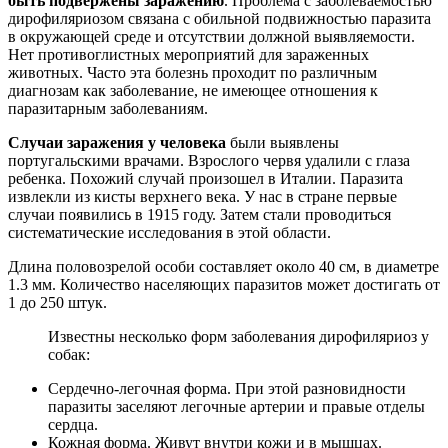
быть подвержены заражению
.
Проблема с заболеваемостью
дирофиляриозом связана с обильной подвижностью паразита
в окружающей среде и отсутствии должной выявляемости.
Нет противоглистных мероприятий для зараженных
животных. Часто эта болезнь проходит по различным
диагнозам как заболевание, не имеющее отношения к
паразитарным заболеваниям.
Случаи заражения у человека
были выявлены
португальскими врачами. Взрослого червя удалили с глаза
ребенка. Похожий случай произошел в Италии. Паразита
извлекли из кисты верхнего века. У нас в стране первые
случаи появились в 1915 году. Затем стали проводиться
систематические исследования в этой области.
Длина половозрелой особи составляет около 40 см, в диаметре
1.3 мм. Количество населяющих паразитов может достигать от
1 до 250 штук.
Известны несколько форм заболевания дирофиляриоз у
собак:
Сердечно-легочная форма. При этой разновидности
паразиты заселяют легочные артерии и правые отделы
сердца.
Кожная форма. Живут внутри кожи и в мышцах.