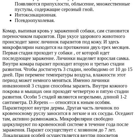
Появляются припухлости, облысение, множественные
пустулы, содержащие серозный гной.
Интоксикационная.
Псевдоопухолевая.
Комар, выпивая кровь у зараженной собаки, сам становится
переносчиком паразитов. При укусе здорового животного
происходит занос личинок паразитов под кожу. И здесь
микрофилярии находится на протяжении двух-трех месяцев.
Первая стадия проходит у собаки , от которой идет
последующее заражение. Личинки выделяет взрослая самка.
Внутри комара паразит проходит вторую и третью стадии
развития. Чтобы достигнуть 3 стадии, необходимо от 10 до 15
дней. При перемене температуры воздуха, влажности этот
период может немного меняться. Именно личинки
инвазионной 3 стадии способны заразить. Внутри кожного
покрова и мышцах они проходят четвертую и пятую стадии
развития. Особи 5 стадий являются незрелыми, длиной 1-2
сантиметра. D.Repens — относятся к юным особям.
Паразитируют внутри дермы. Другая часть личинок по
кровеносному руслу заносится в легкие и их сосуды. Оседают
там, активно размножаясь. Микрофилярии свободно
циркулируют по кровеносной системе в течение года после
заражения. Паразит сосуществует с хозяином до 7 лет.
Локализация особей осуществляется внутри просветов