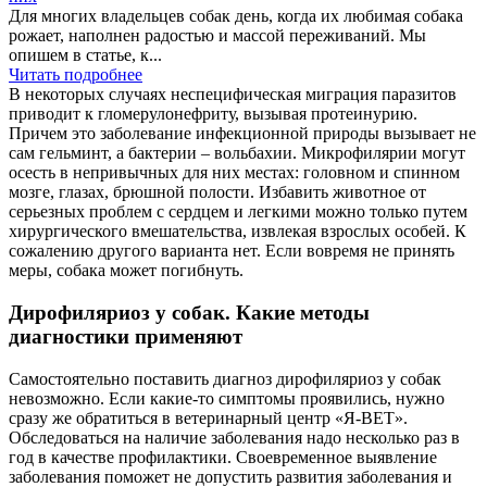
Для многих владельцев собак день, когда их любимая собака
рожает, наполнен радостью и массой переживаний. Мы
опишем в статье, к...
Читать подробнее
В некоторых случаях неспецифическая миграция паразитов
приводит к гломерулонефриту, вызывая протеинурию.
Причем это заболевание инфекционной природы вызывает не
сам гельминт, а бактерии – вольбахии. Микрофилярии могут
осесть в непривычных для них местах: головном и спинном
мозге, глазах, брюшной полости. Избавить животное от
серьезных проблем с сердцем и легкими можно только путем
хирургического вмешательства, извлекая взрослых особей. К
сожалению другого варианта нет. Если вовремя не принять
меры, собака может погибнуть.
Дирофиляриоз у собак. Какие методы
диагностики применяют
Самостоятельно поставить диагноз дирофиляриоз у собак
невозможно. Если какие-то симптомы проявились, нужно
сразу же обратиться в ветеринарный центр «Я-ВЕТ».
Обследоваться на наличие заболевания надо несколько раз в
год в качестве профилактики. Своевременное выявление
заболевания поможет не допустить развития заболевания и