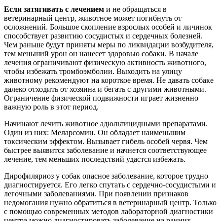
Если затягивать с лечением
и не обращаться в
ветеринарный центр, животное может погибнуть от
осложнений. Большое скопление взрослых особей и личинок
способствует развитию сосудистых и сердечных болезней.
Чем раньше будут приняты меры по ликвидации возбудителя,
тем меньший урон он нанесет здоровью собаки. В начале
лечения ограничивают физическую активность животного,
чтобы избежать тромбоэмболии. Выходить на улицу
животному рекомендуют на короткое время. Не давать собаке
далеко отходить от хозяина и бегать с другими животными.
Ограничение физической подвижности играет жизненно
важную роль в этот период.
Начинают лечить животное адюльтицидными препаратами.
Один из них: Меларсомин. Он обладает наименьшим
токсическим эффектом. Вызывает гибель особей червя. Чем
быстрее выявится заболевание и начнется соответствующее
лечение, тем меньших последствий удастся избежать.
Дирофиляриоз у собак опасное заболевание, которое трудно
диагностируется. Его легко спутать с сердечно-сосудистыми и
легочными заболеваниями. При появлении признаков
недомогания нужно обратиться в ветеринарный центр. Только
с помощью современных методов лабораторной диагностики
центра можно диагностировать заболевание на ранних